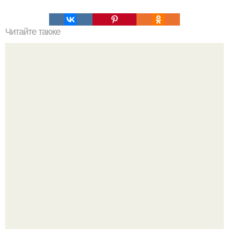
Читайте также
Слово, означающее яблоко, встречается в названиях
многих других плодов.