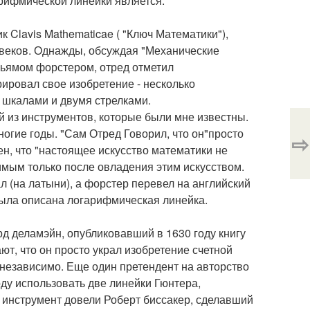
арифмической линейки является.
к Clavis Mathematicae ( "Ключ Математики"),
веков. Однажды, обсуждая "Механические
ьямом форстером, отред отметил
ировал свое изобретение - несколько
 шкалами и двумя стрелками.
й из инструментов, которые были мне известны.
огие годы. "Сам Отред Говорил, что он"просто
⇨
ен, что "настоящее искусство математики не
тимым только после овладения этим искусством.
ал (на латыни), а форстер перевел на английский
была описана логарифмическая линейка.
рд деламэйн, опубликовавший в 1630 году книгу
т, что он просто украл изобретение счетной
 независимо. Еще один претендент на авторство
ду использовать две линейки Гюнтера,
я инструмент довели Роберт биссакер, сделавший