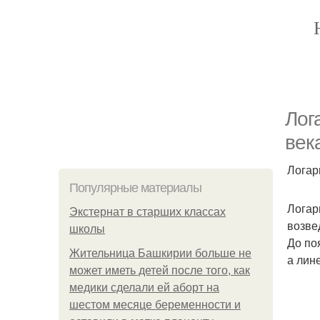
Лог
век
Логар
Популярные материалы
Логар
Экстернат в старших классах
возве
школы
До по
Жительница Башкирии больше не
а лин
может иметь детей после того, как
медики сделали ей аборт на
шестом месяце беременности и