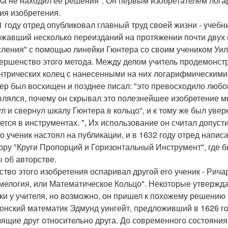
ока не находил ее решения". Он первым изобретателем лог
ия изобретения.
1 году отред опубликовал главный труд своей жизни - учебни
жавший несколько переизданий на протяжении почти двух 
ления" с помощью линейки Гюнтера со своим учеником Уил
ершенство этого метода. Между делом учитель продемонстр
нтрических колец с нанесенными на них логарифмическими
ер был восхищен и позднее писал: "это превосходило любо
влялся, почему он скрывал это полезнейшее изобретение мн
ул и свернул шкалу Гюнтера в кольцо", и к тому же был увер
ется в инструментах. ", Их использование он считал допус
о ученик настоял на публикации, и в 1632 году отред напис
ру "Круги Пропорций и Горизонтальный Инструмент", где 
 об авторстве.
ство этого изобретения оспаривал другой его ученик - Рича
мелогия, или Математическое Кольцо". Некоторые утверждаю
ки у учителя, но возможно, он пришел к похожему решению
донский математик Эдмунд уингейт, предложивший в 1626 го
зящие друг относительно друга. До современного состояни