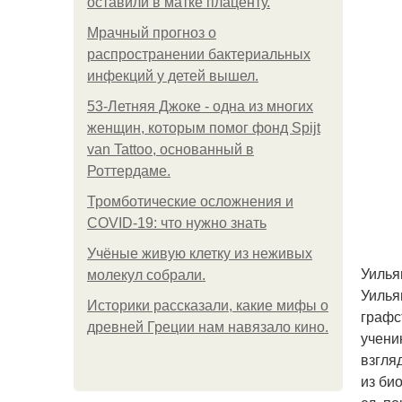
оставили в матке плаценту.
Мрачный прогноз о
распространении бактериальных
инфекций у детей вышел.
53-Летняя Джоке - одна из многих
женщин, которым помог фонд Spijt
van Tattoo, основанный в
Роттердаме.
Тромботические осложнения и
COVID-19: что нужно знать
Учёные живую клетку из неживых
Уилья
молекул собрали.
Уилья
Историки рассказали, какие мифы о
графс
древней Греции нам навязало кино.
учени
взгля
из би