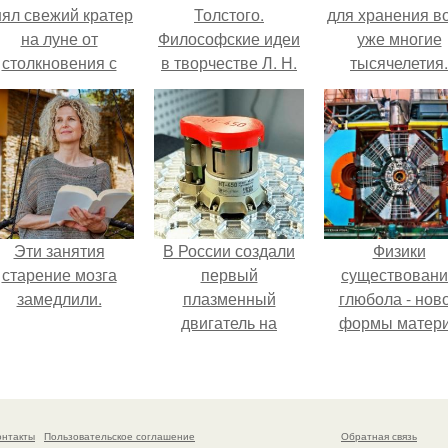
нял свежий кратер
Толстого.
для хранения в
на луне от
Философские идеи
уже многие
столкновения с
в творчестве Л. Н.
тысячелетия.
бломком Falcon 9.
Толстого.
Эти занятия
В России создали
Физики
старение мозга
первый
существован
замедлили.
плазменный
глюбола - нов
двигатель на
формы матер
криптоне.
подтвердили
онтакты
Пользовательское соглашение
Обратная связь