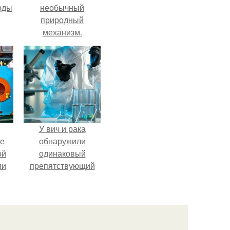
оды
необычный
природный
механизм.
У вич и рака
ие
обнаружили
ой
одинаковый
ии
препятствующий
.
лечению механизм.