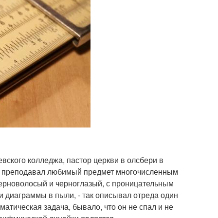
вского колледжа, пастор церкви в олсбери в
ем преподавал любимый предмет многочисленным
 черноволосый и черноглазый, с проницательным
 и диаграммы в пыли, - так описывал отреда один
матическая задача, бывало, что он не спал и не