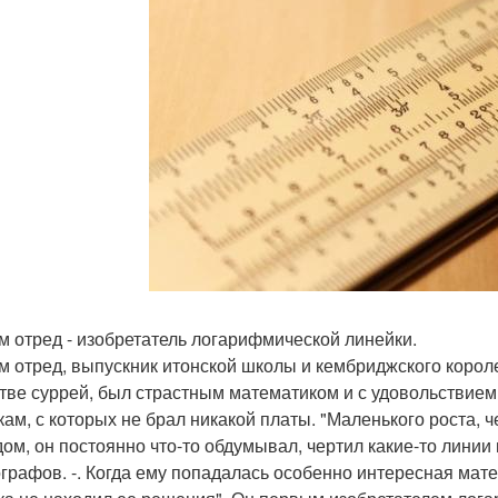
м отред - изобретатель логарифмической линейки.
м отред, выпускник итонской школы и кембриджского короле
тве суррей, был страстным математиком и с удовольстви
кам, с которых не брал никакой платы. "Маленького роста,
дом, он постоянно что-то обдумывал, чертил какие-то линии
ографов. -. Когда ему попадалась особенно интересная мате