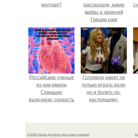
круглая?
рассказали, какие
с
мифы о древней
Греции нам
навязало кино.
о
Российские ученые
Голливуд умеет не
из нии имени
только играть роли,
Семашко
но и болеть по-
выяснили: скорость
настоящему.
старения напрямую
зависит от
состояния сосудов
и работы сердца.
© 2026 Наука для всех простыми словами
К