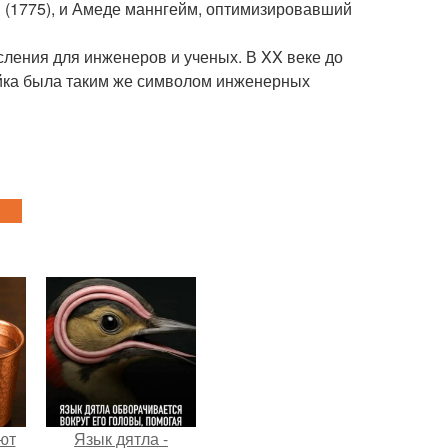
м (1775), и Амеде маннгейм, оптимизировавший
ления для инженеров и ученых. В XX веке до
йка была таким же символом инженерных
ют
Язык дятла -