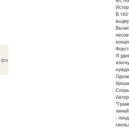
ел, п
Истор
В 163
выдер
Вычис
несов
конце
Форст
Я уди
⇦
изогн
нужда
Однак
брошю
Споры
Автор
"Грам
линей
- лон
сколь