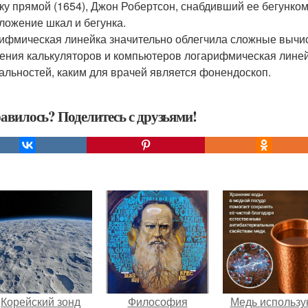
ку прямой (1654), Джон Робертсон, снабдивший ее бегунко
ложение шкал и бегунка.
ифмическая линейка значительно облегчила сложные вычис
ения калькуляторов и компьютеров логарифмическая лине
альностей, каким для врачей является фонендоскоп.
авилось? Поделитесь с друзьями!
Корейский зонд
Философия
Медь использу