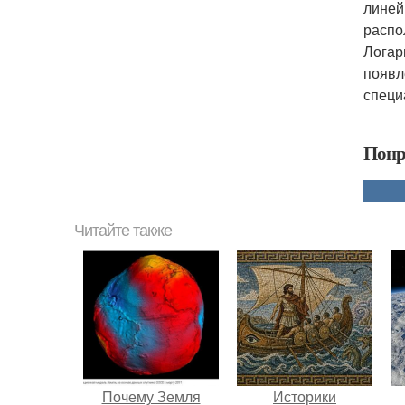
линей
распо
Логар
появл
специ
Понр
Читайте также
Почему Земля
Историки