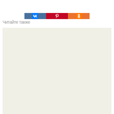
Читайте также
Вылечился ли кто ни будь от коронавируса. Как себя
чувствуют те, кто вылечился от коронавируса