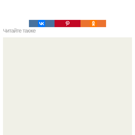
Читайте также
Гора Бойко. Крымская шамбала - гора бойко.