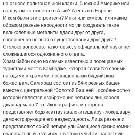
на основе полигональной кладки. В южной Америке или
на другом континенте в Азии? А есть и в Европе.
И кем были эти строители? Инки или кхмеры или каким
образом разные народности могли создавать такие
великолепные мегалиты вдали друг от друга,
совершенно не зная о существовании друг друга?
Столько вопросов, на которые, у официальной науки нет
сложившегося однозначного ответа.
Храм байон одно из самых известных и посещаемых
туристами мест в Камбодже, которая славится своими
пагодами и храмами, посвященными буддийским
божествам. Сам храм состоит из 54-х резных башен
вместе с центральной "Золотой Башней", особенностью
которой является изображение четырех лиц короля
джаявармана 7-го. Иконография лиц короля
представляет бодхисаттву авалокитешвару - локешвару,
демонстрирующие его вездесущность. Лица разные и
представляют собой четыре улыбающиеся физиономии:
очаровательную улыбку, грустную улыбку, радостную