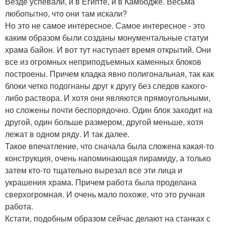
Везде успевали, и в Египте, и в Камбодже. Весьма
любопытно, что они там искали?
Но это не самое интересное. Самое интересное - это
каким образом были созданы монументальные статуи
храма байон. И вот тут наступает время открытий. Они
все из огромных неприподъемных каменных блоков
построены. Причем кладка явно полигональная, так как
блоки четко подогнаны друг к другу без следов какого-
либо раствора. И хотя они являются прямоугольными,
но сложены почти беспорядочно. Один блок заходит на
другой, один больше размером, другой меньше, хотя
лежат в одном ряду. И так далее.
Такое впечатление, что сначала была сложена какая-то
конструкция, очень напоминающая пирамиду, а только
затем кто-то тщательно вырезал все эти лица и
украшения храма. Причем работа была проделана
сверхогромная. И очень мало похоже, что это ручная
работа.
Кстати, подобным образом сейчас делают на станках с