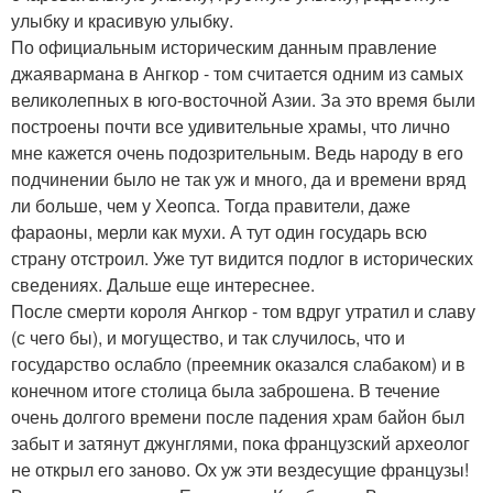
улыбку и красивую улыбку.
По официальным историческим данным правление
джаявармана в Ангкор - том считается одним из самых
великолепных в юго-восточной Азии. За это время были
построены почти все удивительные храмы, что лично
мне кажется очень подозрительным. Ведь народу в его
подчинении было не так уж и много, да и времени вряд
ли больше, чем у Хеопса. Тогда правители, даже
фараоны, мерли как мухи. А тут один государь всю
страну отстроил. Уже тут видится подлог в исторических
сведениях. Дальше еще интереснее.
После смерти короля Ангкор - том вдруг утратил и славу
(с чего бы), и могущество, и так случилось, что и
государство ослабло (преемник оказался слабаком) и в
конечном итоге столица была заброшена. В течение
очень долгого времени после падения храм байон был
забыт и затянут джунглями, пока французский археолог
не открыл его заново. Ох уж эти вездесущие французы!