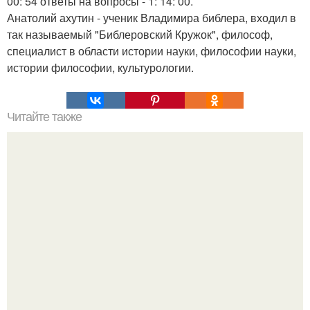
00: 54 ответы на вопросы - 1: 14: 00.
Анатолий ахутин - ученик Владимира библера, входил в
так называемый "Библеровский Кружок", философ,
специалист в области истории науки, философии науки,
истории философии, культурологии.
Читайте также
Полярная звезда, как найти на небе. Полярная звезда:
10 фактов о самой известной звезде ночного неба.