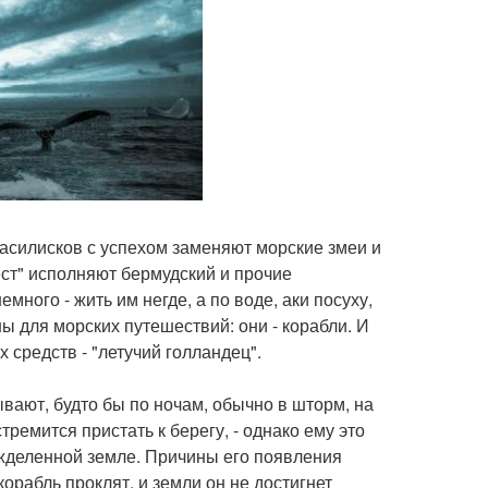
василисков с успехом заменяют морские змеи и
ест" исполняют бермудский и прочие
много - жить им негде, а по воде, аки посуху,
 для морских путешествий: они - корабли. И
 средств - "летучий голландец".
ывают, будто бы по ночам, обычно в шторм, на
ремится пристать к берегу, - однако ему это
вожделенной земле. Причины его появления
орабль проклят, и земли он не достигнет