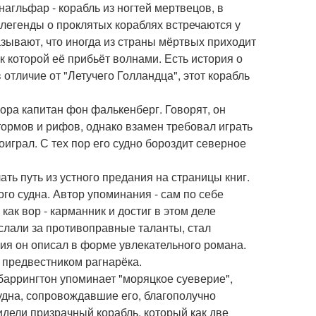
агльфар - корабль из ногтей мертвецов, в
егенды о проклятых кораблях встречаются у
зывают, что иногда из страны мёртвых приходит
к которой её прибьёт волнами. Есть история о
 отличие от "Летучего Голландца", этот корабль
ора капитан фон фалькенберг. Говорят, он
тормов и рифов, однако взамен требовал играть
оиграл. С тех пор его судно бороздит северное
ать путь из устного предания на страницы книг.
го судна. Автор упоминания - сам по себе
ак вор - карманник и достиг в этом деле
ослали за противоправные таланты, стал
ия он описал в форме увлекательного романа.
 предвестником рагнарёка.
баррингтон упоминает "моряцкое суеверие",
дна, сопровождавшие его, благополучно
идели призрачный корабль, который как две