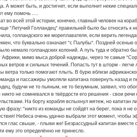
да. А может быть, и достигнет, если выполнит некие специа
ят ему помочь ….
ат во всей этой истории, конечно, главный человек на корабл
ище "Летучий Голландец" правильней было бы относить к не
нила, голландского же мореплавателя, если верить легендам
еккен, что буквально означает "с Палубы". Поздней осенью о
было немало голландских колоний. А путь туда и обратно бы
г Африки, мимо мыса доброй надежды, через те самые "Со
ных ветров и сильных течений. Попасть тут в шторм - легче 
ы ветра только помогают плыть. В бурю вблизи африканског
оманда и пассажиры умоляли капитана повернуть назад и пе
ндец, будучи не то пьяным, не то безумным, заявил, что обо
 никто не сомневался в твёрдости его решения - свои реч
ульствами. На борту корабля вспыхнул мятеж, но капитан л
ую фразу: "никто из команды не сойдёт на берег, пока я не 
ствия! Небеса очень удачно выбрали этот момент, чтобы эфф
лся глас свыше, - плыви же! Безрассудный капитан вместе 
ти ему это определённо не принесло.