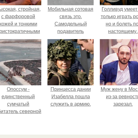
ысокая, стройная,
Мобильная сотовая
Голливуд умеет
с фарфоровой
связь это.
только играть р
кожей и тонкими
Самодельный
но и болеть по
ристократичными
подавитель
настоящему.
чертами, эль
мобильной свзяи.
ыглядит так, будто
сошла с полотна
художника.
Опоссум -
Принцесса дании
Mуж жену в Мос
единственный
Изабелла пошла
из-за ревност
сумчатый
служить в армию.
зарезал.
битатель северной
америки.