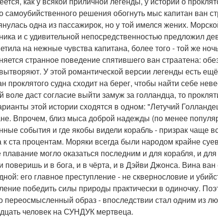
еется, как у всякой приличной легенды, у истории о прокля
о самоубийственного решения обогнуть мыс капитан ван ст
янулась одна из пассажирок, но у той имелся жених. Морск
ника и с удивительной непосредственностью предложил дев
ветила на нежные чувства капитана, более того - той же но
няется странное поведение спятившего ван страатена: обез
вытворяют. У этой романтической версии легенды есть ещё 
ан проклятого судна сходит на берег, чтобы найти себе неве
й воле даст согласие выйти замуж за голландца, то прокляти
арианты этой истории сходятся в одном: "Летучий Голландец
ане. Впрочем, близ мыса доброй надежды (по менее популяр
нные события и где якобы видели корабль - призрак чаще вс
а к ста процентам. Моряки всегда были народом крайне суе
 плавание могло оказаться последним и для корабля, и для
и поверишь и в бога, и в чёрта, и в Дэйви Джонса. Вина ва
дной: его главное преступление - не сквернословие и убийс
ление победить силы природы практически в одиночку. Поэто
о переосмысленный образ - впоследствии стал одним из л
дцать человек на СУНДУК мертвеца.