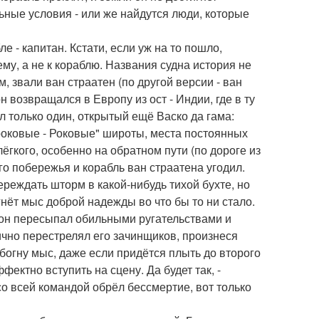
льные условия - или же найдутся люди, которые
е - капитан. Кстати, если уж на то пошло,
му, а не к кораблю. Названия судна история не
, звали ван страатен (по другой версии - ван
н возвращался в Европу из ост - Индии, где в ту
л только один, открытый ещё Васко да гама:
роковые - Роковые" широты, места постоянных
лёгкого, особенно на обратном пути (по дороге из
о побережья и корабль ван страатена угодил.
реждать шторм в какой-нибудь тихой бухте, но
гнёт мыс доброй надежды во что бы то ни стало.
и он пересыпал обильными ругательствами и
ично перестрелял его зачинщиков, произнеся
обогну мыс, даже если придётся плыть до второго
ектно вступить на сцену. Да будет так, -
со всей командой обрёл бессмертие, вот только