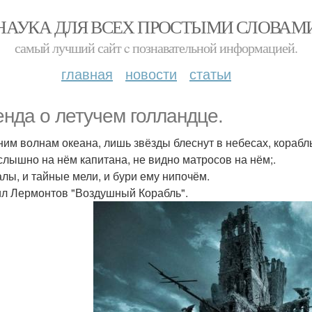
НАУКА ДЛЯ ВСЕХ ПРОСТЫМИ СЛОВАМ
самый лучший сайт c познавательной информацией.
главная
новости
статьи
енда о летучем голландце.
ним волнам океана, лишь звёзды блеснут в небесах, корабль
слышно на нём капитана, не видно матросов на нём;.
алы, и тайные мели, и бури ему нипочём.
л Лермонтов "Воздушный Корабль".