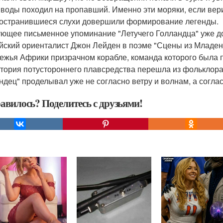
 воды походил на пропавший. Именно эти моряки, если вери
остранившиеся слухи довершили формирование легенды.
ющее письменное упоминание "Летучего Голландца" уже до
йский ориенталист Джон Лейден в поэме "Сцены из Младен
ежья Африки призрачном корабле, команда которого была пр
стория потустороннего плавсредства перешла из фольклора
ндец" проделывал уже не согласно ветру и волнам, а согла
авилось? Поделитесь с друзьями!