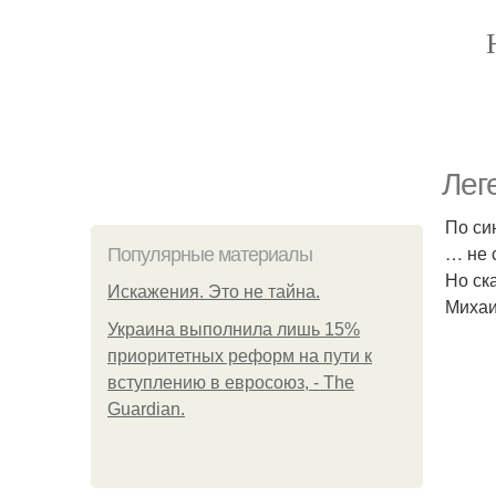
Лег
По си
… не 
Популярные материалы
Но ск
Искажения. Это не тайна.
Михаи
Украина выполнила лишь 15%
приоритетных реформ на пути к
вступлению в евросоюз, - The
Guardian.