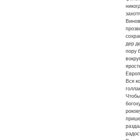
никог
захот
Винов
прозв
сохра
дер д
пору 
вокру
ярост
Европ
Вся к
голла
Чтобы
богох
роков
прише
разда
радос