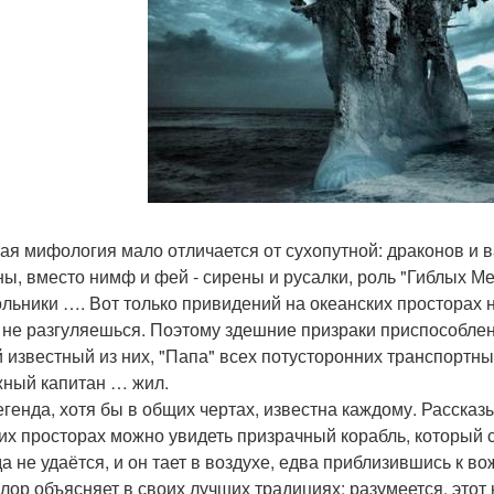
ая мифология мало отличается от сухопутной: драконов и 
ны, вместо нимф и фей - сирены и русалки, роль "Гиблых М
ольники …. Вот только привидений на океанских просторах не
 не разгуляешься. Поэтому здешние призраки приспособлены
 известный из них, "Папа" всех потусторонних транспортных
ный капитан … жил.
егенда, хотя бы в общих чертах, известна каждому. Рассказ
их просторах можно увидеть призрачный корабль, который ст
да не удаётся, и он тает в воздухе, едва приблизившись к 
лор объясняет в своих лучших традициях: разумеется, этот к