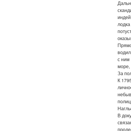
Дальн
сканд
индей
лодка
потус
оказы
Прямо
водил
с ним
море,
За по
К 179
лично
небыв
полиц
Нагль
В док
связа
проде