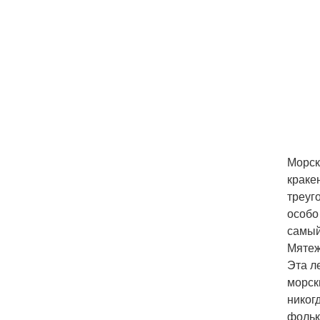
Морск
краке
треуг
особо
самый
Мятеж
Эта л
морск
никог
фольк