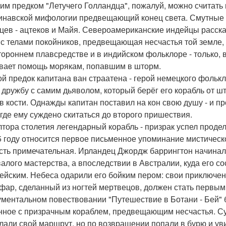
им предком "Летучего Голландца", пожалуй, можно считать н
инавской мифологии предвещающий конец света. Смутные л
цев - ацтеков и Майя. Североамериканские индейцы расска
 с телами покойников, предвещающая несчастья той земле, 
тороннем плавсредстве и в индийском фольклоре - только, в
вает помощь морякам, попавшим в шторм.
й предок капитана ван страатена - герой немецкого фолькл
 дружбу с самим дьяволом, который берёг его корабль от ш
 в кости. Однажды капитан поставил на кон свою душу - и пр
 где ему суждено скитаться до второго пришествия.
лтора столетия легендарный корабль - призрак успел продел
5 году относится первое письменное упоминание мистическо
сть примечательная. Ирландец Джордж баррингтон начинал к
алого мастерства, а впоследствии в Австралии, куда его с
ейским. Небеса одарили его бойким пером: свои приключен
фар, сделанный из ногтей мертвецов, должен стать первым
ументальном повествовании "Путешествие в Ботани - Бей" 
нное с призрачным кораблем, предвещающим несчастья. Су
лали свой маршрут, но по возвращении попали в бурю и ув