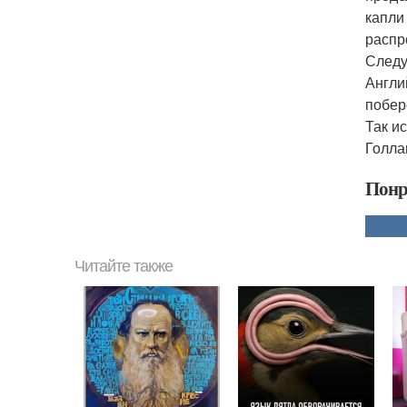
капли
распр
Следу
Англи
побер
Так и
Голла
Понр
Читайте также