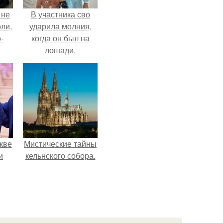
 не
В участника сво
оли,
ударила молния,
-
когда он был на
лошади.
кве
Мистические тайны
и
кельнского собора.