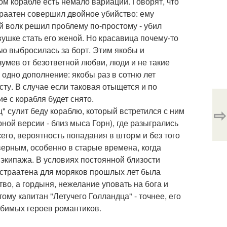
том корабле есть немало вариаций. Говорят, что
раатен совершил двойное убийство: ему
ой волк решил проблему по-простому - убил
ушке стать его женой. Но красавица почему-то
чью выбросилась за борт. Этим якобы и
умев от безответной любви, люди и не такие
одно дополнение: якобы раз в сотню лет
сту. В случае если таковая отыщется и по
е с корабля будет снято.
⇨
" сулит беду кораблю, который встретился с ним
ной версии - близ мыса Горн), где разыгрались
его, вероятность попадания в шторм и без того
верным, особенно в старые времена, когда
 экипажа. В условиях постоянной близости
н страатена для моряков прошлых лет была
тво, а гордыня, нежелание уповать на бога и
му капитан "Летучего Голландца" - точнее, его
юбимых героев романтиков.