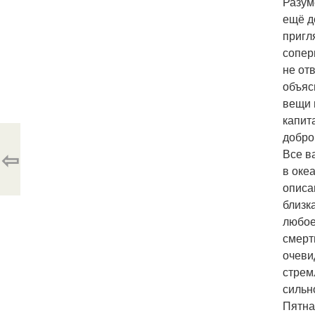
Разум
ещё д
пригл
сопер
не от
объяс
вещи 
капит
добро
⇦
Все в
в оке
описа
близк
любое
смерт
очеви
стрем
сильн
Пятна