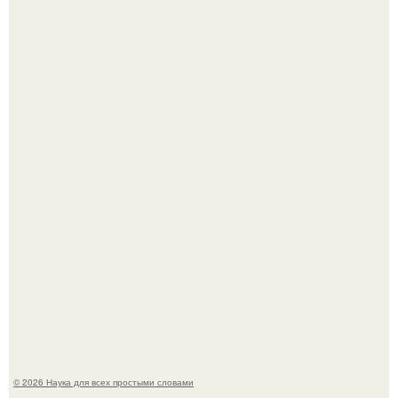
Опоссум - единственный сумчатый обитатель северной
америки.
Mуж жену в Москве из-за ревности зарезал.
© 2026 Наука для всех простыми словами