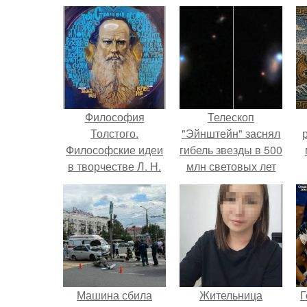
Философия
Телескоп
Толстого.
"Эйнштейн" заснял
Философские идеи
гибель звезды в 500
в творчестве Л. Н.
млн световых лет
Толстого.
от земли.
Машина сбила
Жительница
Г