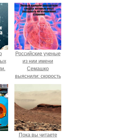
ю
Российские ученые
вых
из нии имени
ли.
Семашко
выяснили: скорость
старения напрямую
зависит от
состояния сосудов
и работы сердца.
Пока вы читаете