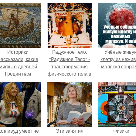
Историки
Радужное тело.
Учёные живу
рассказали, какие
"Радужное Тело" -
клетку из нежи
мифы о древней
трансформация
молекул собра
Греции нам
физического тела в
навязало кино.
свет.
олливуд умеет не
Эти занятия
Физики