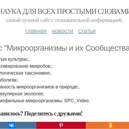
НАУКА ДЛЯ ВСЕХ ПРОСТЫМИ СЛОВАМ
самый лучший сайт c познавательной информацией.
главная
новости
статьи
с "Микроорганизмы и их Сообщества
тые культуры;.
льтивирование микробов;.
ологическая таксономия;.
аболизм;.
тивность микроорганизмов в природе;.
лекулярная экология;.
рмофильные микроорганизмы. SPC_Video.
авилось? Поделитесь с друзьями!