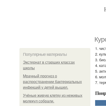
Кyр
1. чис
2. ку
Популярные материалы
3. би
Экстернат в старших классах
4. кат
школы
5. ак
Мрачный прогноз о
6. мо
распространении бактериальных
7. те
инфекций у детей вышел.
Понр
Учёные живую клетку из неживых
молекул собрали.