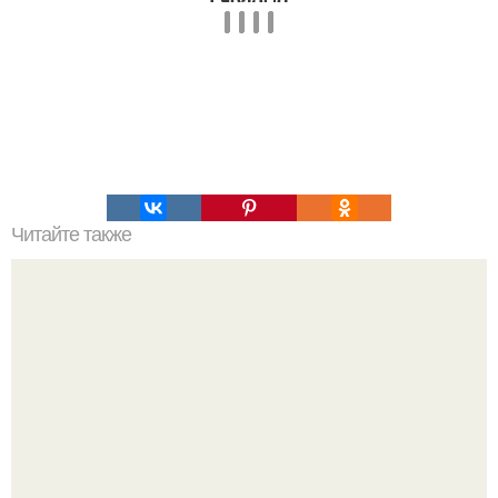
Читайте также
Теория большого взрыва кратко. История теории
большого взрыва.