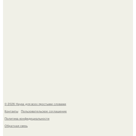
Mуж жену в Москве из-за ревности зарезал.
Мистические тайны кельнского собора.
© 2026 Наука для всех простыми словами
Контакты
Пользовательское соглашение
Политика конфидециальности
Обратная связь