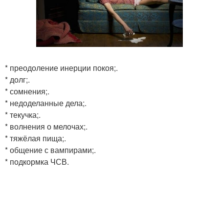
* преодоление инерции покоя;.
* долг;.
* сомнения;.
* недоделанные дела;.
* текучка;.
* волнения о мелочах;.
* тяжёлая пища;.
* общение с вампирами;.
* подкормка ЧСВ.