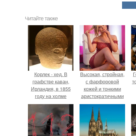
Читайте также
Корлек - хед. В
Высокая, стройная,
Г
графстве каван,
с фарфоровой
т
Ирландия, в 1855
кожей и тонкими
году на холме
аристократичными
корлек (холм
чертами, эль
смерти) нашли
выглядит так, будто
каменную
сошла с полотна
скульптуру под
художника.
названием корлек -