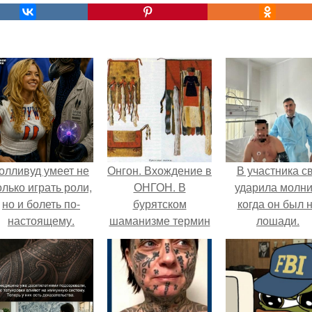
олливуд умеет не
Онгон. Вхождение в
В участника с
олько играть роли,
ОНГОН. В
ударила молни
но и болеть по-
бурятском
когда он был 
настоящему.
шаманизме термин
лошади.
онгон означает
"Божество, дух".