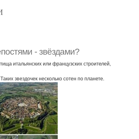
И
епостями - звёздами?
етища итальянских или французских строителей,
Таких звездочек несколько сотен по планете.