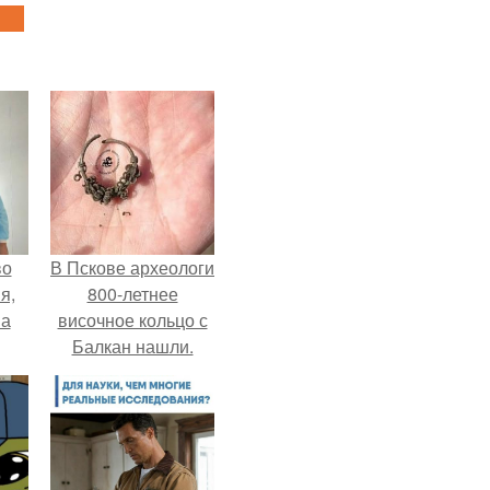
во
В Пскове археологи
я,
800-летнее
на
височное кольцо с
Балкан нашли.