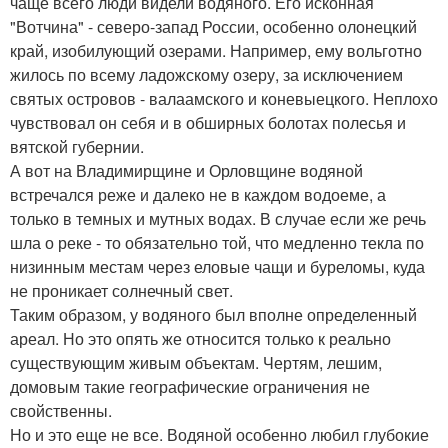
чаще всего люди видели водяного. Его исконная
"Вотчина" - северо-запад России, особенно олонецкий
край, изобилующий озерами. Например, ему вольготно
жилось по всему ладожскому озеру, за исключением
святых островов - валаамского и коневыецкого. Неплохо
чувствовал он себя и в обширных болотах полесья и
вятской губернии.
А вот на Владимирщине и Орловщине водяной
встречался реже и далеко не в каждом водоеме, а
только в темных и мутных водах. В случае если же речь
шла о реке - то обязательно той, что медленно текла по
низинным местам через еловые чащи и буреломы, куда
не проникает солнечный свет.
Таким образом, у водяного был вполне определенный
ареал. Но это опять же относится только к реально
существующим живым объектам. Чертям, лешим,
домовым такие географические ограничения не
свойственны.
Но и это еще не все. Водяной особенно любил глубокие