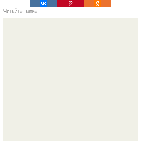
Читайте также
Зверства ЧЕЧЕНЦЕВ. Зверства чеченских боевиков во
время первой чеченской.
Российские ученые из нии имени Семашко выяснили: