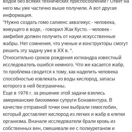
водой без всяких технических приспособлений? Ответ на
него мы уже частично выше получили. А вот другая
информация.
"Нужно создать гомо сапиенс акватикус - человека,
живущего в воде, - говорил Жак Кусто. - человек -
амфибия должен получить от науки искусственные
жабры. Нет сомнения, что ученые и конструкторы смогут
решить эту задачу уже в XX в. ".
Относительно сроков рождения ихтиандра известный
исследователь ошибся немного. Что же касается жабр,
то проблема сводится к тому, как наделить человека
способностью извлекать из воды кислород, запасы
которого в ней безграничны.
Еще в 1976 г. за решение этой задачи взялись
американские биохимики супруги Бонавентура. В
качестве отправной точки они выбрали гемоглобин,
который доставляет кислород из легких и жабр в клетки
организма. Вначале исследователи брали кровь из
собственных вен, смешивали ее с полиуретаном и