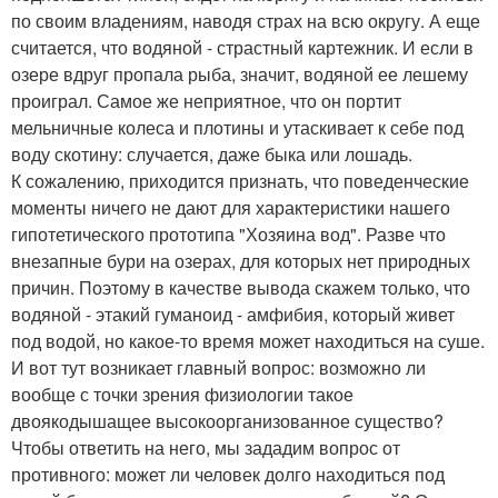
по своим владениям, наводя страх на всю округу. А еще
считается, что водяной - страстный картежник. И если в
озере вдруг пропала рыба, значит, водяной ее лешему
проиграл. Самое же неприятное, что он портит
мельничные колеса и плотины и утаскивает к себе под
воду скотину: случается, даже быка или лошадь.
К сожалению, приходится признать, что поведенческие
моменты ничего не дают для характеристики нашего
гипотетического прототипа "Хозяина вод". Разве что
внезапные бури на озерах, для которых нет природных
причин. Поэтому в качестве вывода скажем только, что
водяной - этакий гуманоид - амфибия, который живет
под водой, но какое-то время может находиться на суше.
И вот тут возникает главный вопрос: возможно ли
вообще с точки зрения физиологии такое
двоякодышащее высокоорганизованное существо?
Чтобы ответить на него, мы зададим вопрос от
противного: может ли человек долго находиться под