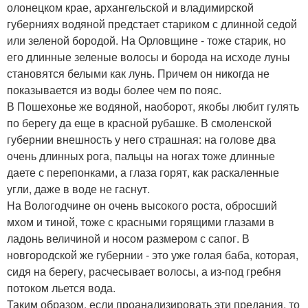
олонецком крае, архангельской и владимирской
губерниях водяной предстает стариком с длинной седой
или зеленой бородой. На Орловщине - тоже старик, но
его длинные зеленые волосы и борода на исходе луны
становятся белыми как лунь. Причем он никогда не
показывается из воды более чем по пояс.
В Пошехонье же водяной, наоборот, якобы любит гулять
по берегу да еще в красной рубашке. В смоленской
губернии внешность у него страшная: на голове два
очень длинных рога, пальцы на ногах тоже длинные
даете с перепонками, а глаза горят, как раскаленные
угли, даже в воде не гаснут.
На Вологодчине он очень высокого роста, обросший
мхом и тиной, тоже с красными горящими глазами в
ладонь величиной и носом размером с сапог. В
новгородской же губернии - это уже голая баба, которая,
сидя на берегу, расчесывает волосы, а из-под гребня
потоком льется вода.
Таким образом, если проанализировать эти предания, то