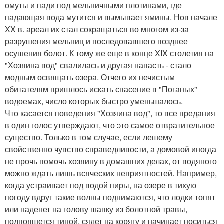
омуты и пади под мельничными плотинами, где
падающая вода мутится и вымывает ямины. Нов начале
XX в. ареал их стал сокращаться во многом из-за
разрушения мельниц и последовавшего позднее
осушения болот. К тому же еще в конце XIX столетия на
"Хозяина вод" свалилась и другая напасть - стало
модным освящать озера. Отчего их нечистым
обитателям пришлось искать спасение в "Поганых"
водоемах, число которых быстро уменьшалось.
Что касается поведения "Хозяина вод", то все предания
в один голос утверждают, что это самое отвратительное
существо. Только в том случае, если лешему
свойственно чувство справедливости, а домовой иногда
не прочь помочь хозяину в домашних делах, от водяного
можно ждать лишь всяческих неприятностей. Например,
когда устраивает под водой пиры, на озере в тихую
погоду вдруг такие волны поднимаются, что лодки топят
или наденет на голову шапку из болотной травы,
подпояшется тиной, сядет на корягу и начинает носиться