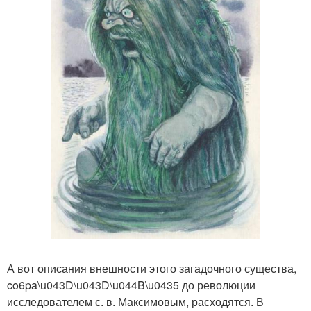
А вот описания внешности этого загадочного существа,
co6pa\u043D\u043D\u044B\u0435 до революции
исследователем с. в. Максимовым, расходятся. В