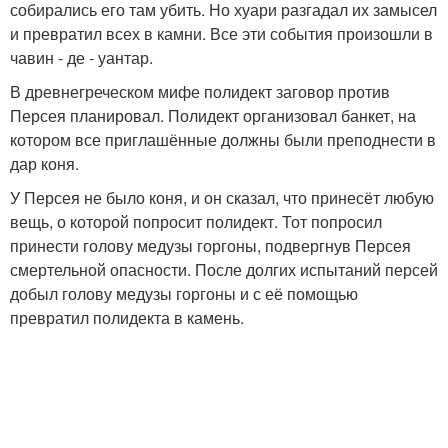
собирались его там убить. Но хуари разгадал их замысел
и превратил всех в камни. Все эти события произошли в
чавин - де - уантар.
В древнегреческом мифе полидект заговор против
Персея планировал. Полидект организовал банкет, на
котором все приглашённые должны были преподнести в
дар коня.
У Персея не было коня, и он сказал, что принесёт любую
вещь, о которой попросит полидект. Тот попросил
принести голову медузы горгоны, подвергнув Персея
смертельной опасности. После долгих испытаний персей
добыл голову медузы горгоны и с её помощью
превратил полидекта в камень.