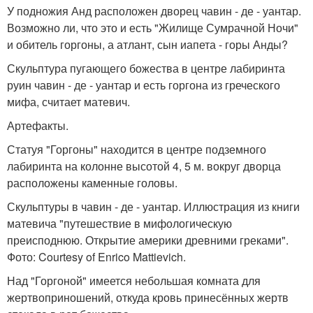
У подножия Анд расположен дворец чавин - де - уантар.
Возможно ли, что это и есть "Жилище Сумрачной Ночи"
и обитель горгоны, а атлант, сын иапета - горы Анды?
Скульптура пугающего божества в центре лабиринта
руин чавин - де - уантар и есть горгона из греческого
мифа, считает матевич.
Артефакты.
Статуя "Горгоны" находится в центре подземного
лабиринта на колонне высотой 4, 5 м. вокруг дворца
расположены каменные головы.
Скульптуры в чавин - де - уантар. Иллюстрация из книги
матевича "путешествие в мифологическую
преисподнюю. Открытие америки древними греками".
Фото: Courtesy of Enrico Mattievich.
Над "Горгоной" имеется небольшая комната для
жертвоприношений, откуда кровь принесённых жертв