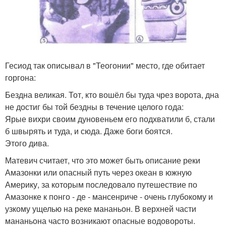
Гесиод так описывал в "Теогонии" место, где обитает
горгона:
Бездна великая. Тот, кто вошёл бы туда чрез ворота, дна
не достиг бы той бездны в течение целого года:
Ярые вихри своим дуновеньем его подхватили б, стали
б швырять и туда, и сюда. Даже боги боятся.
Этого дива.
Матевич считает, что это может быть описание реки
Амазонки или опасный путь через океан в южную
Америку, за которым последовало путешествие по
Амазонке к понго - де - мансенриче - очень глубокому и
узкому ущелью на реке мананьон. В верхней части
мананьона часто возникают опасные водовороты.