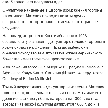
столб воплощает все ужасы ада".
Скульптура найденные в Европе изображения горгоны
напоминает. Матевич приводит цитаты других
специалистов, которые также отмечали это странное
сходство.
Например, антрополог Хосе имбеллони в 1926 г.
сравнил статую в чавин - де - уантар с головой горгоны в
храме сиракуз на Сицилии. Правда, имбеллони
объяснял сходство тем, что статуя южноамериканского
божества имеет греческое происхождение.
Изображения горгоны в Америке и Средиземноморье. 1.
Афины. 2. Колумбия. 3. Сицилия (Италия. 4. перу. Фото:
Courtesy of Enrico Mattievich.
Точный возраст чавин - де - уантар неизвестен. Матевич
говорит, что, по предварительным оценкам, самые его
древние части могут быть датированы 1300 г. до н. э.
возраст чавинской культуры датируется 1600 г. до н. э.