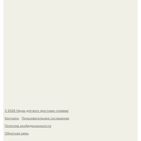
Мрачный прогноз о распространении бактериальных
инфекций у детей вышел.
Корейский зонд снял свежий кратер на луне от
столкновения с обломком Falcon 9.
© 2026 Наука для всех простыми словами
Контакты
Пользовательское соглашение
Политика конфидециальности
Обратная связь