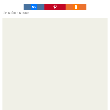
Читайте также
Приходит красивая девушка в бар:
В участника сво ударила молния, когда он был на