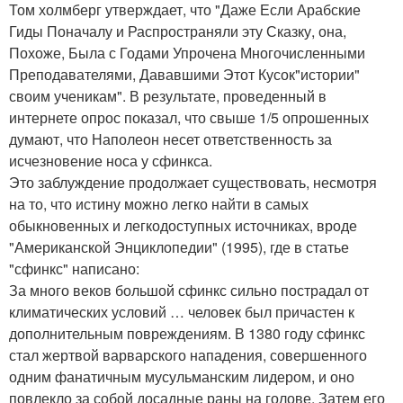
Том холмберг утверждает, что "Даже Если Арабские
Гиды Поначалу и Распространяли эту Сказку, она,
Похоже, Была с Годами Упрочена Многочисленными
Преподавателями, Дававшими Этот Кусок"истории"
своим ученикам". В результате, проведенный в
интернете опрос показал, что свыше 1/5 опрошенных
думают, что Наполеон несет ответственность за
исчезновение носа у сфинкса.
Это заблуждение продолжает существовать, несмотря
на то, что истину можно легко найти в самых
обыкновенных и легкодоступных источниках, вроде
"Американской Энциклопедии" (1995), где в статье
"сфинкс" написано:
За много веков большой сфинкс сильно пострадал от
климатических условий … человек был причастен к
дополнительным повреждениям. В 1380 году сфинкс
стал жертвой варварского нападения, совершенного
одним фанатичным мусульманским лидером, и оно
повлекло за собой досадные раны на голове. Затем его