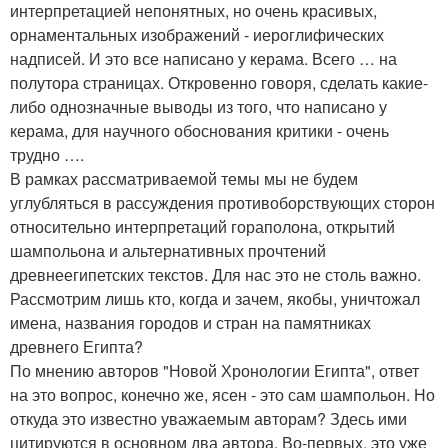
интерпретацией непонятных, но очень красивых,
орнаментальных изображений - иероглифических
надписей. И это все написано у керама. Всего … на
полутора страницах. Откровенно говоря, сделать какие-
либо однозначные выводы из того, что написано у
керама, для научного обоснования критики - очень
трудно ….
В рамках рассматриваемой темы мы не будем
углубляться в рассуждения противоборствующих сторон
относительно интерпретаций гораполона, открытий
шампольона и альтернативных прочтений
древнеегипетских текстов. Для нас это не столь важно.
Рассмотрим лишь кто, когда и зачем, якобы, уничтожал
имена, названия городов и стран на памятниках
древнего Египта?
По мнению авторов "Новой Хронологии Египта", ответ
на это вопрос, конечно же, ясен - это сам шампольон. Но
откуда это известно уважаемым авторам? Здесь ими
цитируются в основном два автора. Во-первых, это уже