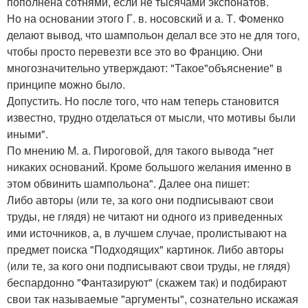
пополнена сотнями, если не тысячами экспонатов.
Но на основании этого Г. в. носовский и а. Т. Фоменко
делают вывод, что шампольон делал все это не для того,
чтобы просто перевезти все это во Францию. Они
многозначительно утверждают: "Такое"объяснение" в
принципе можно было.
Допустить. Но после того, что нам теперь становится
известно, трудно отделаться от мысли, что мотивы были
иными".
По мнению М. а. Пироговой, для такого вывода "нет
никаких оснований. Кроме большого желания именно в
этом обвинить шампольона". Далее она пишет:
Либо авторы (или те, за кого они подписывают свои
труды, не глядя) не читают ни одного из приведенных
ими источников, а, в лучшем случае, пролистывают на
предмет поиска "Подходящих" картинок. Либо авторы
(или те, за кого они подписывают свои труды, не глядя)
беспардонно "Фантазируют" (скажем так) и подбирают
свои так называемые "аргументы", сознательно искажая