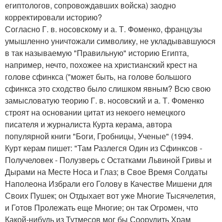
египтологов, сопровождавших войска) заодно
корректировали историю?
Согласно Г. в. носовскому и а. Т. Фоменко, французы
умышленно уничтожали символику, не укладывавшуюся
в так называемую "Правильную" историю Египта,
например, нечто, похожее на христианский крест на
голове сфинкса ("может быть, на голове большого
сфинкса это сходство было слишком явным? Всю свою
замысловатую теорию Г. в. носовский и а. Т. Фоменко
строят на основании цитат из некоего немецкого
писателя и журналиста Курта керама, автора
популярной книги "Боги, Гробницы, Ученые" (1994.
Курт керам пишет: "Там Разлегся Один из Сфинксов -
Получеловек - Полузверь с Остатками Львиной Гривы и
Дырами на Месте Носа и Глаз; в Свое Время Солдаты
Наполеона Избрали его Голову в Качестве Мишени для
Своих Пушек; он Отдыхает вот уже Многие Тысячелетия,
и Готов Пролежать еще Многие; он так Огромен, что
Какой-нибудь из Тутмесов мог бы Соорудить Храм