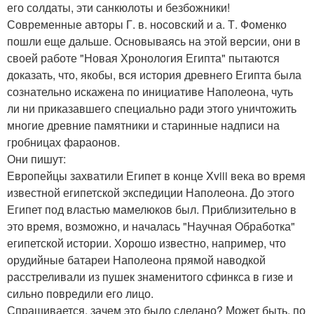
его солдаты, эти санкюлоты и безбожники!
Современные авторы Г. в. носовский и а. Т. Фоменко
пошли еще дальше. Основываясь на этой версии, они в
своей работе "Новая Хронология Египта" пытаются
доказать, что, якобы, вся история древнего Египта была
сознательно искажена по инициативе Наполеона, чуть
ли ни приказавшего специально ради этого уничтожить
многие древние памятники и старинные надписи на
гробницах фараонов.
Они пишут:
Европейцы захватили Египет в конце Xviii века во время
известной египетской экспедиции Наполеона. До этого
Египет под властью мамелюков был. Приблизительно в
это время, возможно, и началась "Научная Обработка"
египетской истории. Хорошо известно, например, что
орудийные батареи Наполеона прямой наводкой
расстреливали из пушек знаменитого сфинкса в гизе и
сильно повредили его лицо.
Спрашивается, зачем это было сделано? Может быть, по