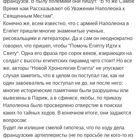
французов. В пылу полемики они пишут: "В то же Самое
Время нам Рассказывают об Уважении Наполеона к
Священным Местам".
Конечно же, всем известно, что с армией Наполеона в
Египет пришли многие знаменитые ученые,
рисовальщики и литераторы. Да и сам он неоднократно
говорил, что пришел, чтобы "Помочь Египту Идти к
Свету". Одна его фраза про сорок веков, взирающих на
солдат с высоты египетских пирамид чего стоит! Но все
же, авторы "Новой Хронологии Египта" не упускают
случая заметить, что в целом он поступал так, как ни
один завоеватель не поступал ни до, ни после него:
многие исторические памятники были разрушены или
вывезены в Париж, а в сфинксе, якобы, по приказу
Наполеона было просверлено отверстие в поисках
каких-то тайных ходов. В конечном итоге, они задаются
вопросом:
Будет ли излишне смелой гипотеза, что по ходу дела
французские артиллеристы (не по просьбе ли кого-то из