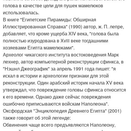
голова в качестве цели для пушек мамелюков
использовалась.
В книге "Египетские Пирамиды: Обширная
Иллюстрированная Справка" (1990) автор, ж. П. лепре,
добавляет, что кроме ущерба XIV века, "голова была
полностью изуродована в Xviii веке тогдашними
хозяевами Египта мамелюками".
Археолог чикагского института востоковедения Марк
лехнер, автор компьютерной реконструкции сфинкса, в
"Нэшнл Джеографик" за апрель 1991 года пишет: "я
искал в истории и археологии признаки для этой
реконструкции. Один арабский историк начала XV века
утверждал, что повреждение головы сфинкса относится
к его времени. Однако даже сейчас повреждения
ошибочно приписываются войскам Наполеона".
Оксфордская "Энциклопедия Древнего Египта" (2001)
также говорит об этой легенде:
Обвинения чаще всего предъявляются Наполеону,