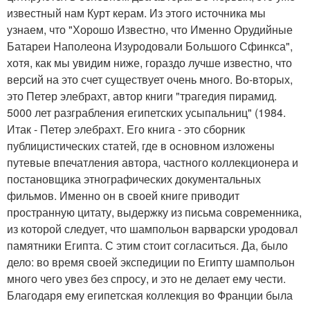
известный нам Курт керам. Из этого источника мы
узнаем, что "Хорошо Известно, что Именно Орудийные
Батареи Наполеона Изуродовали Большого Сфинкса",
хотя, как мы увидим ниже, гораздо лучше известно, что
версий на это счет существует очень много. Во-вторых,
это Петер элебрахт, автор книги "трагедия пирамид.
5000 лет разграбления египетских усыпальниц" (1984.
Итак - Петер элебрахт. Его книга - это сборник
публицистических статей, где в основном изложены
путевые впечатления автора, частного коллекционера и
постановщика этнографических документальных
фильмов. Именно он в своей книге приводит
пространную цитату, выдержку из письма современника,
из которой следует, что шампольон варварски уродовал
памятники Египта. С этим стоит согласиться. Да, было
дело: во время своей экспедиции по Египту шампольон
много чего увез без спросу, и это не делает ему чести.
Благодаря ему египетская коллекция во Франции была