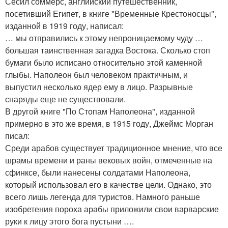
Сесил соммерс, английский путешественник,
посетивший Египет, в книге "Временные Крестоносцы",
изданной в 1919 году, написал:
… мы отправились к этому непроницаемому чуду …
большая таинственная загадка Востока. Сколько стоп
бумаги было исписано относительно этой каменной
глыбы. Наполеон был человеком практичным, и
выпустил несколько ядер ему в лицо. Разрывные
снаряды еще не существовали.
В другой книге "По Стопам Наполеона", изданной
примерно в это же время, в 1915 году, Джеймс Морган
писал:
Среди арабов существует традиционное мнение, что все
шрамы времени и раны вековых войн, отмеченные на
сфинксе, были нанесены солдатами Наполеона,
который использовал его в качестве цели. Однако, это
всего лишь легенда для туристов. Намного раньше
изобретения пороха арабы приложили свои варварские
руки к лицу этого бога пустыни ….