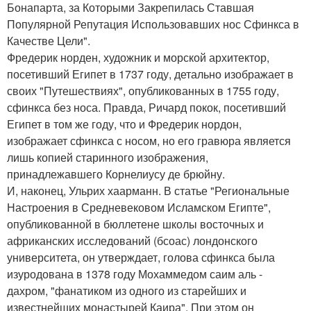
Бонапарта, за Которыми Закрепилась Ставшая
Популярной Репутация Использовавших нос Сфинкса в
Качестве Цели".
Фредерик норден, художник и морской архитектор,
посетивший Египет в 1737 году, детально изображает в
своих "Путешествиях", опубликованных в 1755 году,
сфинкса без носа. Правда, Ричард покок, посетивший
Египет в том же году, что и Фредерик нордон,
изображает сфинкса с носом, но его гравюра является
лишь копией старинного изображения,
принадлежавшего Корнелиусу де брюйну.
И, наконец, Ульрих хаарманн. В статье "Региональные
Настроения в Средневековом Исламском Египте",
опубликованной в бюллетене школы восточных и
африканских исследований (бсоас) лондонского
университета, он утверждает, голова сфинкса была
изуродована в 1378 году Мохаммедом саим аль -
дахром, "фанатиком из одного из старейших и
известнейших монастырей Каира". При этом он