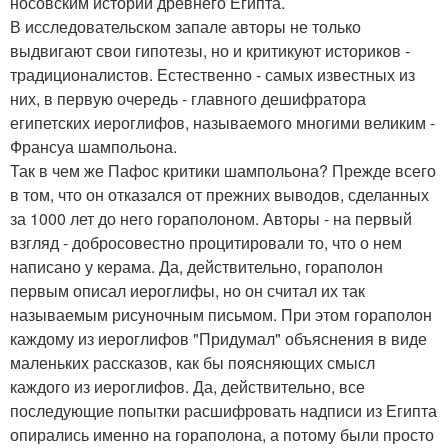
носовским истории древнего Египта.
В исследовательском запале авторы не только
выдвигают свои гипотезы, но и критикуют историков -
традиционалистов. Естественно - самых известных из
них, в первую очередь - главного дешифратора
египетских иероглифов, называемого многими великим -
Франсуа шампольона.
Так в чем же Пафос критики шампольона? Прежде всего
в том, что он отказался от прежних выводов, сделанных
за 1000 лет до него гораполоном. Авторы - на первый
взгляд - добросовестно процитировали то, что о нем
написано у керама. Да, действительно, гораполон
первым описал иероглифы, но он считал их так
называемым рисуночным письмом. При этом гораполон
каждому из иероглифов "Придумал" объяснения в виде
маленьких рассказов, как бы поясняющих смысл
каждого из иероглифов. Да, действительно, все
последующие попытки расшифровать надписи из Египта
опирались именно на гораполона, а потому были просто