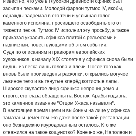
Известно, что уже в глубокой древности сфинкс был
засыпан песками. Молодой фараон тутмос IV, якобы,
однажды задремал в его тени и услышал голос
каменного исполина, просившего освободить его от
тяжести песка. Тутмос IV исполнил эту просьбу, а также
приказал украсить сфинкса плитой с рельефами и
надписями, повествующими об этом событии.
Судя по описаниям и гравюрам европейских
художников, к началу XIX столетия у сфинкса снова были
видны из песка лишь голова и плечи. После того как
вновь были произведены раскопки, открылись могучее
львиное тело и вытянутые вперёд когтистые лапы.
Широкое скуластое лицо сфинкса непроницаемо и
строго, его глаза обращены на Восток. Арабы издавна
это каменное изваяние "Отцом Ужаса называли".
В настоящее время щели и выбоины на лице у сфинкса
замазаны цементом. Но даже после такой реставрации
оно безнадежно изуродованным осталось. Кто же
отважился на такое кощунство? Конечно же, Наполеон и