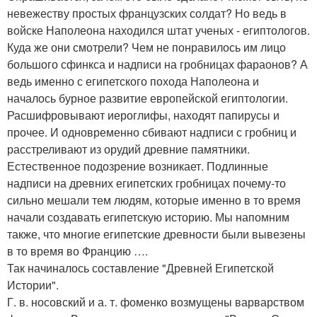
невежеству простых французских солдат? Но ведь в
войске Наполеона находился штат ученых - египтологов.
Куда же они смотрели? Чем не понравилось им лицо
большого сфинкса и надписи на гробницах фараонов? А
ведь именно с египетского похода Наполеона и
началось бурное развитие европейской египтологии.
Расшифровывают иероглифы, находят папирусы и
прочее. И одновременно сбивают надписи с гробниц и
расстреливают из орудий древние памятники.
Естественное подозрение возникает. Подлинные
надписи на древних египетских гробницах почему-то
сильно мешали тем людям, которые именно в то время
начали создавать египетскую историю. Мы напомним
также, что многие египетские древности были вывезены
в то время во Францию ….
Так начиналось составление "Древней Египетской
Истории".
Г. в. носовский и а. т. фоменко возмущены варварством