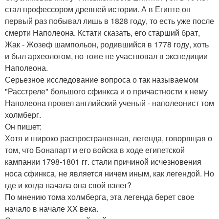
стал профессором древней истории. А в Египте он
первый раз побывал лишь в 1828 году, то есть уже после
смерти Наполеона. Кстати сказать, его старший брат,
Жак - Жозеф шампольон, родившийся в 1778 году, хоть
и был археологом, но тоже не участвовал в экспедиции
Наполеона.
Серьезное исследование вопроса о так называемом
"Расстреле" большого сфинкса и о причастности к нему
Наполеона провел английский ученый - наполеонист том
холмберг.
Он пишет:
Хотя и широко распространенная, легенда, говорящая о
том, что Бонапарт и его войска в ходе египетской
кампании 1798-1801 гг. стали причиной исчезновения
носа сфинкса, не является ничем иным, как легендой. Но
где и когда начала она свой взлет?
По мнению тома холмберга, эта легенда берет свое
начало в начале XX века.