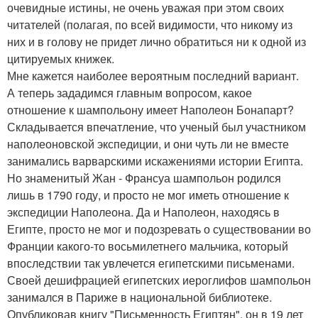
очевидные истины, не очень уважая при этом своих
читателей (полагая, по всей видимости, что никому из
них и в голову не придет лично обратиться ни к одной из
цитируемых книжек.
Мне кажется наиболее вероятным последний вариант.
А теперь зададимся главным вопросом, какое
отношение к шампольону имеет Наполеон Бонапарт?
Складывается впечатление, что ученый был участником
наполеоновской экспедиции, и они чуть ли не вместе
занимались варварскими искажениями истории Египта.
Но знаменитый Жан - Франсуа шампольон родился
лишь в 1790 году, и просто не мог иметь отношение к
экспедиции Наполеона. Да и Наполеон, находясь в
Египте, просто не мог и подозревать о существовании во
Франции какого-то восьмилетнего мальчика, который
впоследствии так увлечется египетскими письменами.
Своей дешифрацией египетских иероглифов шампольон
занимался в Париже в национальной библиотеке.
Опубликовав книгу "Письменность Египтян", он в 19 лет