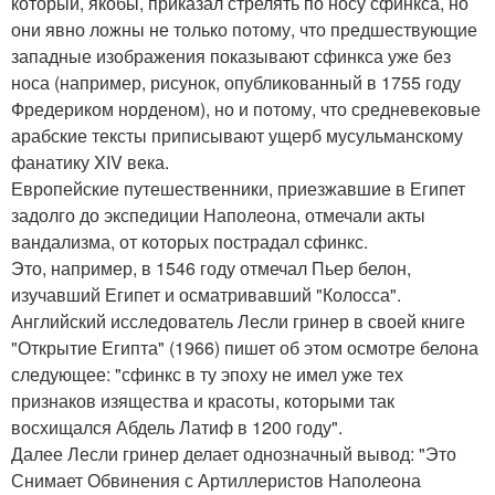
который, якобы, приказал стрелять по носу сфинкса, но
они явно ложны не только потому, что предшествующие
западные изображения показывают сфинкса уже без
носа (например, рисунок, опубликованный в 1755 году
Фредериком норденом), но и потому, что средневековые
арабские тексты приписывают ущерб мусульманскому
фанатику XIV века.
Европейские путешественники, приезжавшие в Египет
задолго до экспедиции Наполеона, отмечали акты
вандализма, от которых пострадал сфинкс.
Это, например, в 1546 году отмечал Пьер белон,
изучавший Египет и осматривавший "Колосса".
Английский исследователь Лесли гринер в своей книге
"Открытие Египта" (1966) пишет об этом осмотре белона
следующее: "сфинкс в ту эпоху не имел уже тех
признаков изящества и красоты, которыми так
восхищался Абдель Латиф в 1200 году".
Далее Лесли гринер делает однозначный вывод: "Это
Снимает Обвинения с Артиллеристов Наполеона