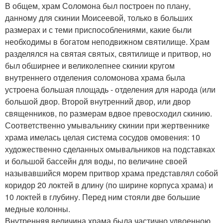
В общем, храм Соломона был построен по плану,
данному для скинии Моисеевой, только в больших
размерах и с теми приспособлениями, какие были
необходимы в богатом неподвижном святилище. Храм
разделялся на святая святых, святилище и притвор, но
был обширнее и великолепнее скинии кругом
внутреннего отделения соломонова храма была
устроена большая площадь - отделения для народа (или
большой двор. Второй внутренний двор, или двор
священников, по размерам вдвое превосходил скинию.
Соответственно умывальнику скинии при жертвеннике
храма имелась целая система сосудов омовения: 10
художественно сделанных омывальников на подставках
и большой бассейн для воды, по величине своей
называвшийся морем притвор храма представлял собой
коридор 20 локтей в длину (по ширине корпуса храма) и
10 локтей в глубину. Перед ним стояли две большие
медные колонны.
Внутренняя величина храма была частично удвоенною,