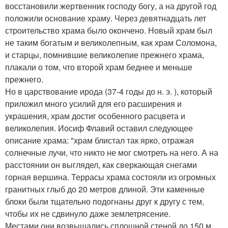
восстановили жертвенник господу богу, а на другой год
положили основание храму. Через девятнадцать лет
строительство храма было окончено. Новый храм был
не таким богатым и великолепным, как храм Соломона,
и старцы, помнившие великолепие прежнего храма,
плакали о том, что второй храм беднее и меньше
прежнего.
Но в царствование ирода (37-4 годы до н. э. ), который
приложил много усилий для его расширения и
украшения, храм достиг особенного расцвета и
великолепия. Иосиф Флавий оставил следующее
описание храма: "храм блистал так ярко, отражая
солнечные лучи, что никто не мог смотреть на него. А на
расстоянии он выглядел, как сверкающая снегами
горная вершина. Террасы храма состояли из огромных
гранитных глыб до 20 метров длиной. Эти каменные
блоки были тщательно подогнаны друг к другу с тем,
чтобы их не сдвинуло даже землетрясение.
Местами они возвышались сплошной стеной до 150 м