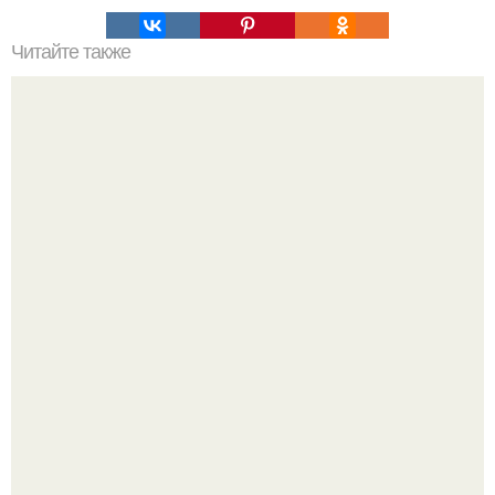
Читайте также
Приходит красивая девушка в бар:
Язык дятла - необычный природный механизм.