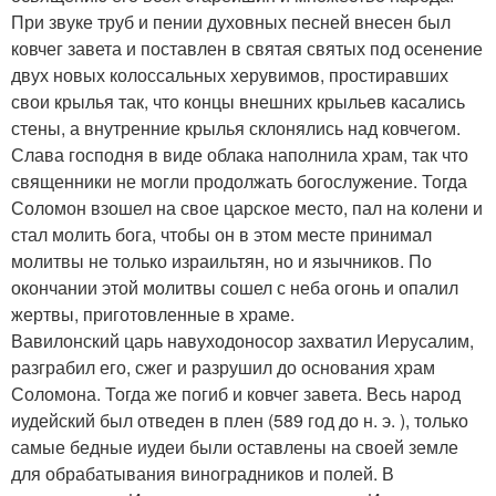
При звуке труб и пении духовных песней внесен был
ковчег завета и поставлен в святая святых под осенение
двух новых колоссальных херувимов, простиравших
свои крылья так, что концы внешних крыльев касались
стены, а внутренние крылья склонялись над ковчегом.
Слава господня в виде облака наполнила храм, так что
священники не могли продолжать богослужение. Тогда
Соломон взошел на свое царское место, пал на колени и
стал молить бога, чтобы он в этом месте принимал
молитвы не только израильтян, но и язычников. По
окончании этой молитвы сошел с неба огонь и опалил
жертвы, приготовленные в храме.
Вавилонский царь навуходоносор захватил Иерусалим,
разграбил его, сжег и разрушил до основания храм
Соломона. Тогда же погиб и ковчег завета. Весь народ
иудейский был отведен в плен (589 год до н. э. ), только
самые бедные иудеи были оставлены на своей земле
для обрабатывания виноградников и полей. В