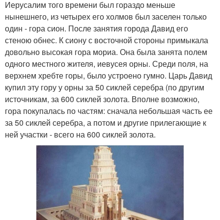
Иерусалим того времени был гораздо меньше
нынешнего, из четырех его холмов был заселен только
один - гора сион. После занятия города Давид его
стеною обнес. К сиону с восточной стороны примыкала
довольно высокая гора мориа. Она была занята полем
одного местного жителя, иевусея орны. Среди поля, на
верхнем хребте горы, было устроено гумно. Царь Давид
купил эту гору у орны за 50 сиклей серебра (по другим
источникам, за 600 сиклей золота. Вполне возможно,
гора покупалась по частям: сначала небольшая часть ее
за 50 сиклей серебра, а потом и другие прилегающие к
ней участки - всего на 600 сиклей золота.