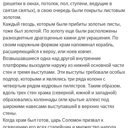
(решетки в окнах, потолок, пол, ступени, ведущие в
святая святых), в свою очередь были покрыты листовым
золотом.
Каждый гвоздь, которым были прибиты золотые листы,
тоже был золотой. По золоту еще были расположены
разноцветные драгоценные камни для украшения. По
своим наружным формам храм напоминал корабль,
расширяющийся к верху, или ноев ковчег.
Возвышавшиеся одна над другой внутренние
платформы выходили наружу из нижней основной части
стен и тремя выступами. Эти выступы требовали особых
подпор, которыми и являлись три ряда колонн с
четвертым рядом кедровых пилястров. Таким образом,
вдоль трех стен храма (северной, южной и западной)
образовались колоннады (или крытые аллеи) под
широкими навесами выступавшей в верхних частях
стены.
Когда храм был готов, царь Соломон призвал к
освящению его всех старейшин и множество народа.