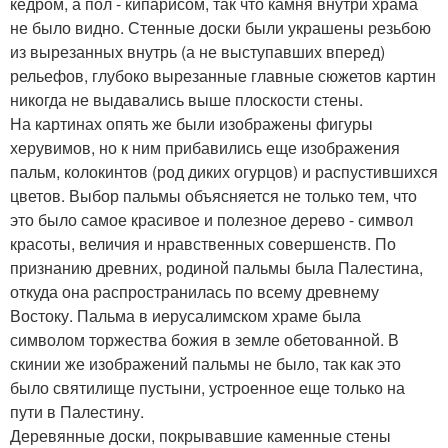
кедром, а пол - кипарисом, так что камня внутри храма
не было видно. Стенные доски были украшены резьбою
из вырезанных внутрь (а не выступавших вперед)
рельефов, глубоко вырезанные главные сюжетов картин
никогда не выдавались выше плоскости стены.
На картинах опять же были изображены фигуры
херувимов, но к ним прибавились еще изображения
пальм, колокинтов (род диких огурцов) и распустившихся
цветов. Выбор пальмы объясняется не только тем, что
это было самое красивое и полезное дерево - символ
красоты, величия и нравственных совершенств. По
признанию древних, родиной пальмы была Палестина,
откуда она распространилась по всему древнему
Востоку. Пальма в иерусалимском храме была
символом торжества божия в земле обетованной. В
скинии же изображений пальмы не было, так как это
было святилище пустыни, устроенное еще только на
пути в Палестину.
Деревянные доски, покрывавшие каменные стены