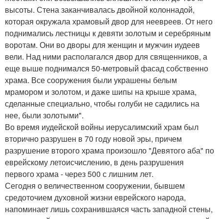
высоты. Стена заканчивалась двойной колоннадой,
которая окружала храмовый двор для неевреев. От него
поднимались лестницы к девяти золотым и серебряным
воротам. Они во дворы для женщин и мужчин иудеев
вели. Над ними располагался двор для священников, а
еще выше поднимался 50-метровый фасад собственно
храма. Все сооружения были украшены белым
мрамором и золотом, и даже шипы на крыше храма,
сделанные специально, чтобы голуби не садились на
нее, были золотыми".
Во время иудейской войны иерусалимский храм был
вторично разрушен в 70 году новой эры, причем
разрушение второго храма произошло "Девятого аба" по
еврейскому летоисчислению, в день разрушения
первого храма - через 500 с лишним лет.
Сегодня о величественном сооружении, бывшем
средоточием духовной жизни еврейского народа,
напоминает лишь сохранившаяся часть западной стены,