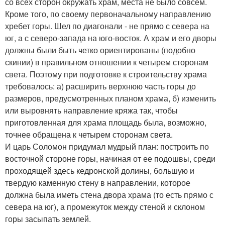
со всех сторон окружать храм, места не было совсем.
Кроме того, по своему первоначальному направлению
хребет горы. Шел по диагонали - не прямо с севера на
юг, а с северо-запада на юго-восток. А храм и его дворы
должны были быть четко ориентированы (подобно
скинии) в правильном отношении к четырем сторонам
света. Поэтому при подготовке к строительству храма
требовалось: а) расширить верхнюю часть горы до
размеров, предусмотренных планом храма, б) изменить
или выровнять направление кряжа так, чтобы
приготовленная для храма площадь была, возможно,
точнее обращена к четырем сторонам света.
И царь Соломон придумал мудрый план: построить по
восточной стороне горы, начиная от ее подошвы, среди
проходящей здесь кедронской долины, большую и
твердую каменную стену в направлении, которое
должна была иметь стена двора храма (то есть прямо с
севера на юг), а промежуток между стеной и склоном
горы засыпать землей.