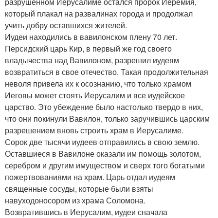
разрушенном Иерусалиме остался пророк Иеремия,
который плакал на развалинах города и продолжал
учить добру оставшихся жителей.
Иудеи находились в вавилонском плену 70 лет.
Персидский царь Кир, в первый же год своего
владычества над Вавилоном, разрешил иудеям
возвратиться в свое отечество. Такая продолжительная
неволя привела их к осознанию, что только храмом
Иеговы может стоять Иерусалим и все иудейское
царство. Это убеждение было настолько твердо в них,
что они покинули Вавилон, только заручившись царским
разрешением вновь строить храм в Иерусалиме.
Сорок две тысячи иудеев отправились в свою землю.
Оставшиеся в Вавилоне оказали им помощь золотом,
серебром и другим имуществом и сверх того богатыми
пожертвованиями на храм. Царь отдал иудеям
священные сосуды, которые были взяты
навуходоносором из храма Соломона.
Возвратившись в Иерусалим, иудеи сначала