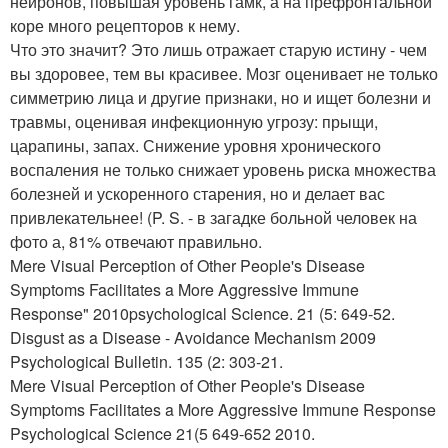
нейронов, повышая уровень гамк, а на префронтальной
коре много рецепторов к нему.
Что это значит? Это лишь отражает старую истину - чем
вы здоровее, тем вы красивее. Мозг оценивает не только
симметрию лица и другие признаки, но и ищет болезни и
травмы, оценивая инфекционную угрозу: прыщи,
царапины, запах. Снижение уровня хронического
воспаления не только снижает уровень риска множества
болезней и ускоренного старения, но и делает вас
привлекательнее! (P. S. - в загадке больной человек на
фото а, 81% отвечают правильно.
Mere Visual Perception of Other People's Disease
Symptoms Facilitates a More Aggressive Immune
Response" 2010psychological Science. 21 (5: 649-52.
Disgust as a Disease - Avoidance Mechanism 2009
Psychological Bulletin. 135 (2: 303-21.
Mere Visual Perception of Other People's Disease
Symptoms Facilitates a More Aggressive Immune Response
Psychological Science 21(5 649-652 2010.