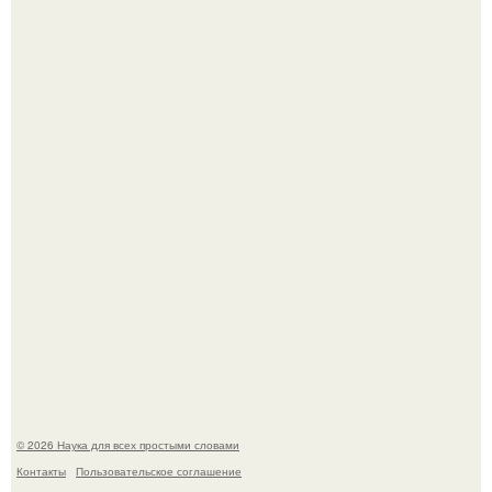
Mуж жену в Москве из-за ревности зарезал.
В сеть просочились свежие кадры со съёмок
киноадаптации "Рапунцель", и всё внимание
моментально оказалось приковано к Тиган крофт.
© 2026 Наука для всех простыми словами
Контакты
Пользовательское соглашение