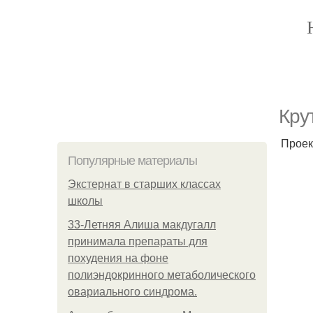
Кру
Проект
Популярные материалы
Экстернат в старших классах
школы
33-Летняя Алиша макдугалл
принимала препараты для
похудения на фоне
полиэндокринного метаболического
овариального синдрома.