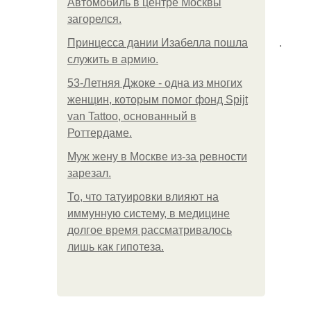
Автомобиль в центре Москвы
загорелся.
.
Принцесса дании Изабелла пошла
служить в армию.
53-Летняя Джоке - одна из многих
женщин, которым помог фонд Spijt
van Tattoo, основанный в
Роттердаме.
Mуж жену в Москве из-за ревности
зарезал.
То, что татуировки влияют на
иммунную систему, в медицине
долгое время рассматривалось
лишь как гипотеза.