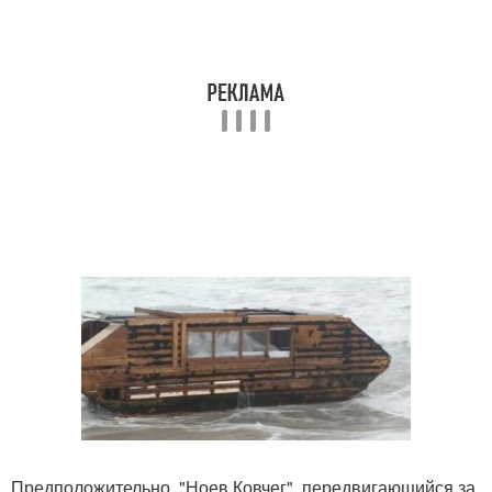
Предположительно, "Ноев Ковчег", передвигающийся за