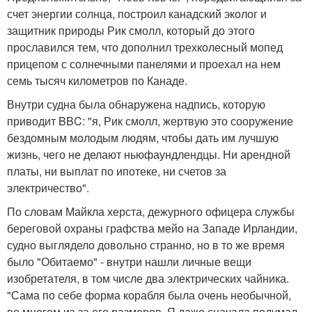
счет энергии солнца, построил канадский эколог и
защитник природы Рик смолл, который до этого
прославился тем, что дополнил трехколесный мопед
прицепом с солнечными панелями и проехал на нем
семь тысяч километров по Канаде.
Внутри судна была обнаружена надпись, которую
приводит BBC: "я, Рик смолл, жертвую это сооружение
бездомным молодым людям, чтобы дать им лучшую
жизнь, чего не делают ньюфаундлендцы. Ни арендной
платы, ни выплат по ипотеке, ни счетов за
электричество".
По словам Майкла херста, дежурного офицера службы
береговой охраны графства мейо на Западе Ирландии,
судно выглядело довольно странно, но в то же время
было "Обитаемо" - внутри нашли личные вещи
изобретателя, в том числе два электрических чайника.
"Сама по себе форма корабля была очень необычной,
во многом из-за его размеров. Я даже сначала подумал,