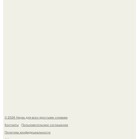
Медь используют для хранения воды уже многие
тысячелетия.
Учёные живую клетку из неживых молекул собрали.
© 2026 Наука для всех простыми словами
Контакты
Пользовательское соглашение
Политика конфидециальности