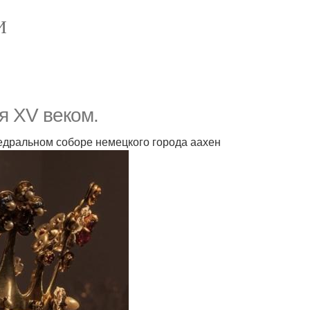
И
я XV веком.
едральном соборе немецкого города аахен