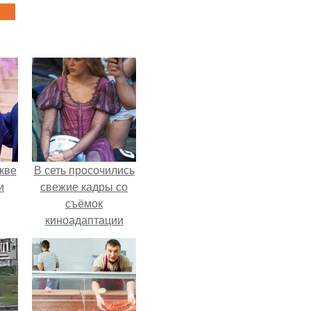
кве
В сеть просочились
и
свежие кадры со
съёмок
киноадаптации
"Рапунцель", и всё
внимание
моментально
оказалось
приковано к Тиган