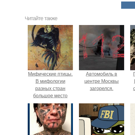
Читайте также
Мифические птицы.
Автомобиль в
В мифологии
центре Москвы
разных стран
загорелся.
большое место
занимают образы
птиц.