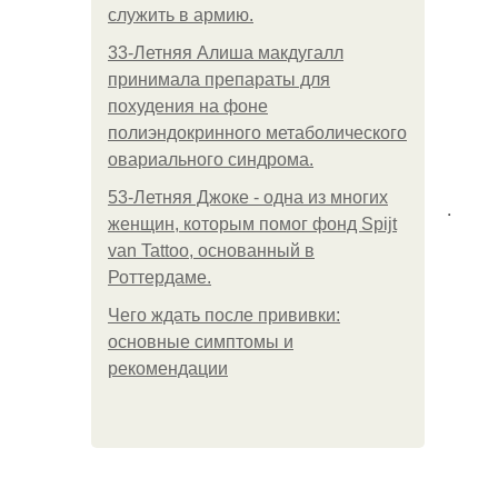
служить в армию.
33-Летняя Алиша макдугалл
принимала препараты для
похудения на фоне
полиэндокринного метаболического
овариального синдрома.
53-Летняя Джоке - одна из многих
.
женщин, которым помог фонд Spijt
van Tattoo, основанный в
Роттердаме.
Чего ждать после прививки:
основные симптомы и
рекомендации