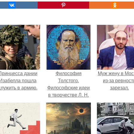
Принцесса дании
Философия
Mуж жену в Мос
Изабелла пошла
Толстого.
из-за ревност
служить в армию.
Философские идеи
зарезал.
в творчестве Л. Н.
Толстого.