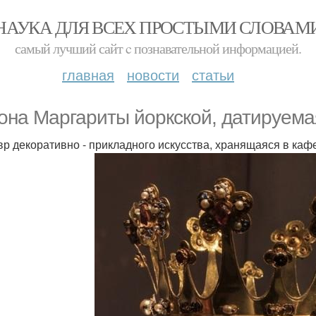
НАУКА ДЛЯ ВСЕХ ПРОСТЫМИ СЛОВАМ
самый лучший сайт c познавательной информацией.
главная
новости
статьи
она Маргариты йоркской, датируема
р декоративно - прикладного искусства, хранящаяся в каф