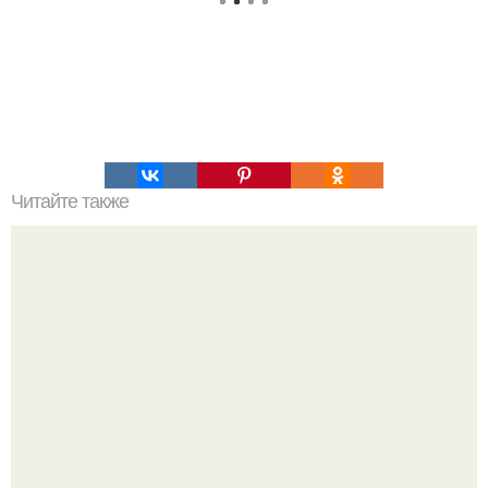
Читайте также
Kaждый раз, когда вы ощущаете себя плохим человеком,
вспомните о разработчиках игры Star Citizen.