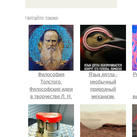
Читайте также
Философия
Язык дятла -
Р
Толстого.
необычный
Философские идеи
природный
в творчестве Л. Н.
механизм.
в
Толстого.
с
с