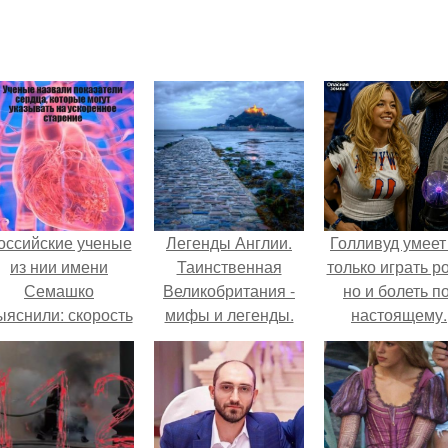
оссийские ученые
Легенды Англии.
Голливуд умеет
из нии имени
Таинственная
только играть р
Семашко
Великобритания -
но и болеть по
ыяснили: скорость
мифы и легенды.
настоящему.
тарения напрямую
зависит от
остояния сосудов
и работы сердца.