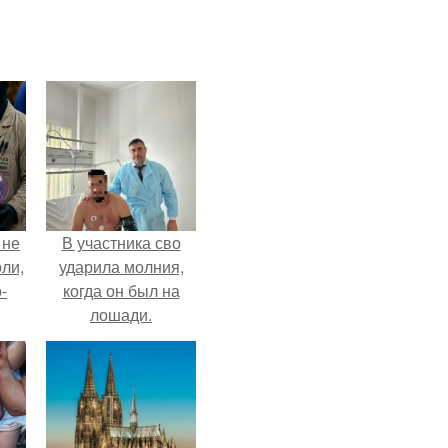
 не
В участника сво
оли,
ударила молния,
-
когда он был на
лошади.