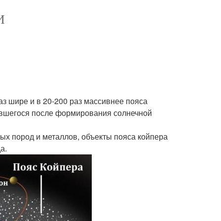
И
аз шире и в 20-200 раз массивнее пояса
ставшегося после формирования солнечной
ных пород и металлов, объекты пояса койпера
а.