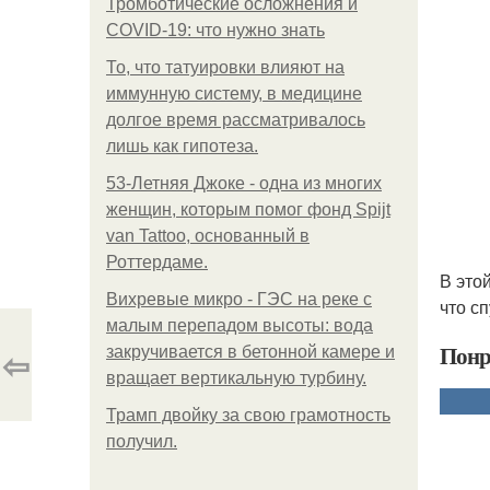
Тромботические осложнения и
COVID-19: что нужно знать
То, что татуировки влияют на
иммунную систему, в медицине
долгое время рассматривалось
лишь как гипотеза.
53-Летняя Джоке - одна из многих
женщин, которым помог фонд Spijt
van Tattoo, основанный в
Роттердаме.
В это
Вихревые микро - ГЭС на реке с
что с
малым перепадом высоты: вода
Понр
⇦
закручивается в бетонной камере и
вращает вертикальную турбину.
Трамп двойку за свою грамотность
получил.