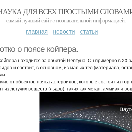
НАУКА ДЛЯ ВСЕХ ПРОСТЫМИ СЛОВАМ
самый лучший сайт c познавательной информацией.
главная
новости
статьи
oтко о поясе койпера.
койпера находится за орбитой Нептуна. Он примерно в 20 р
оидов и состоит, в основном, из малых тел (материала, о
мы.
ичие от объектов пояса астероидов, которые состоят из гор
т из летучих веществ (льдов), таких как метан, аммиак и вод