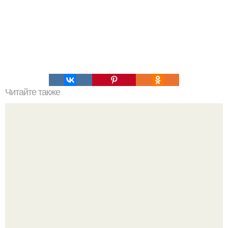
Читайте также
Наука Что это простыми словами. Что такое
антиматерия?