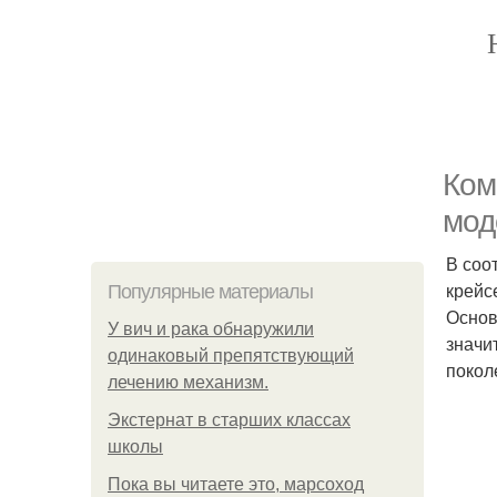
Ком
мод
В соо
крейс
Популярные материалы
Основ
У вич и рака обнаружили
значи
одинаковый препятствующий
покол
лечению механизм.
Экстернат в старших классах
школы
Пока вы читаете это, марсоход