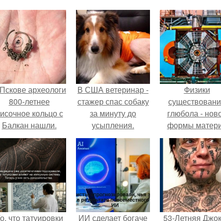
 Пскове археологи
В США ветеринар -
Физики
800-летнее
стажер спас собаку
существован
исочное кольцо с
за минуту до
глюбола - нов
Балкан нашли.
усыпления.
формы матер
подтвердили
о, что татуировки
ИИ сделает богаче
53-Летняя Джок