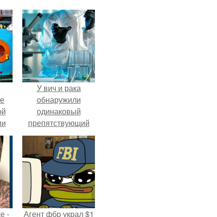
У вич и рака
ие
обнаружили
ой
одинаковый
ии
препятствующий
.
лечению механизм.
е -
Агент фбр украл $1