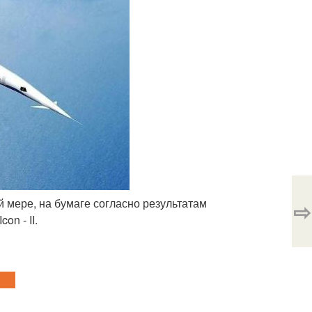
й мере, на бумаге согласно результатам
⇨
n - II.