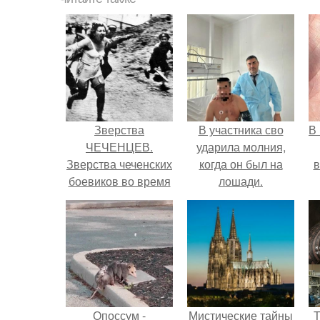
Зверства
В участника сво
В
ЧЕЧЕНЦЕВ.
ударила молния,
Зверства чеченских
когда он был на
в
боевиков во время
лошади.
первой чеченской.
Опоссум -
Мистические тайны
Т