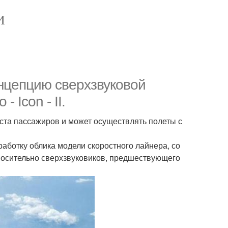
И
нцепцию сверхзвуковой
 Icon - II.
ста пассажиров и может осуществлять полеты с
аботку облика модели скоростного лайнера, со
носительно сверхзвуковиков, предшествующего