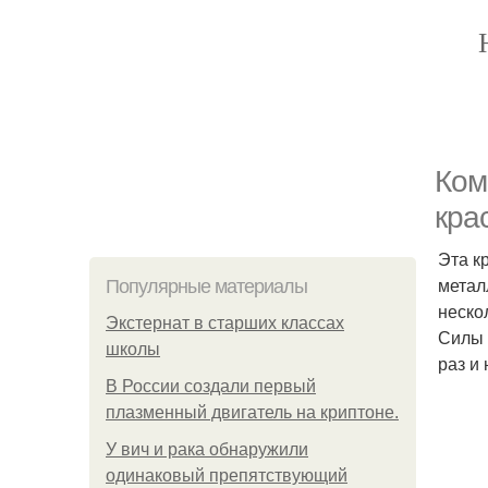
Ком
кра
Эта к
метал
Популярные материалы
неско
Экстернат в старших классах
Силы 
школы
раз и
В России создали первый
плазменный двигатель на криптоне.
У вич и рака обнаружили
одинаковый препятствующий