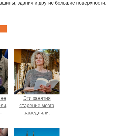
ашины, здания и другие большие поверхности.
 не
Эти занятия
оли,
старение мозга
-
замедлили.