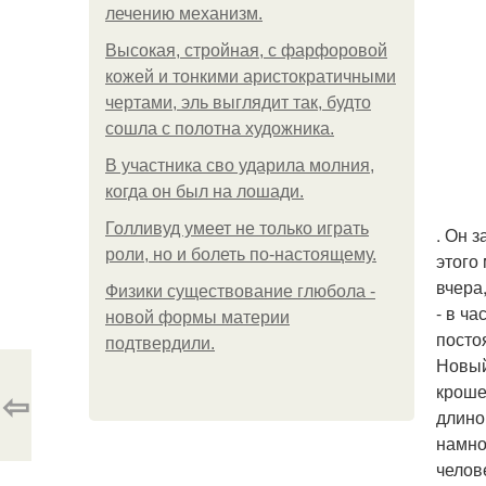
лечению механизм.
Высокая, стройная, с фарфоровой
кожей и тонкими аристократичными
чертами, эль выглядит так, будто
сошла с полотна художника.
В участника сво ударила молния,
когда он был на лошади.
Голливуд умеет не только играть
. Он 
роли, но и болеть по-настоящему.
этого
вчера
Физики существование глюбола -
- в ч
новой формы материи
посто
подтвердили.
Новый
кроше
⇦
длино
намно
челов