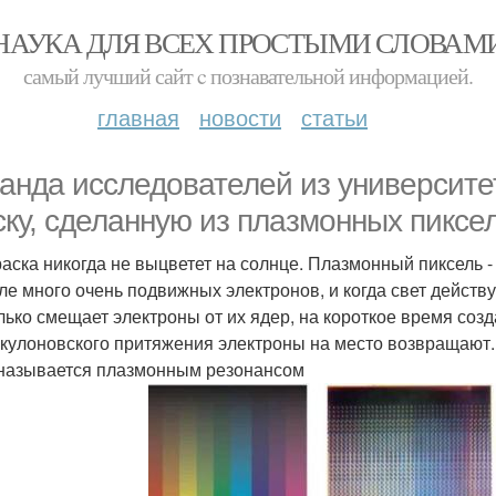
НАУКА ДЛЯ ВСЕХ ПРОСТЫМИ СЛОВАМ
самый лучший сайт c познавательной информацией.
главная
новости
статьи
анда исследователей из университ
ску, сделанную из плазмонных пиксе
раска никогда не выцветет на солнце. Плазмонный пиксель -
ле много очень подвижных электронов, и когда свет действ
лько смещает электроны от их ядер, на короткое время со
кулоновского притяжения электроны на место возвращают.
 называется плазмонным резонансом