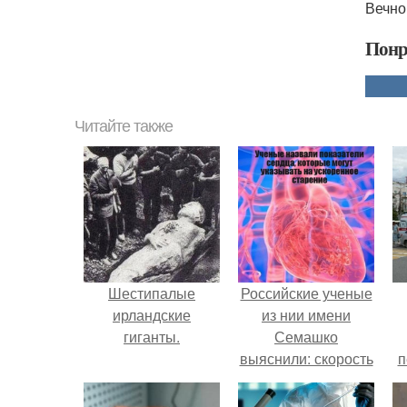
Вечно
Понр
Читайте также
Шестипалые
Российские ученые
ирландские
из нии имени
гиганты.
Семашко
выяснили: скорость
п
старения напрямую
зависит от