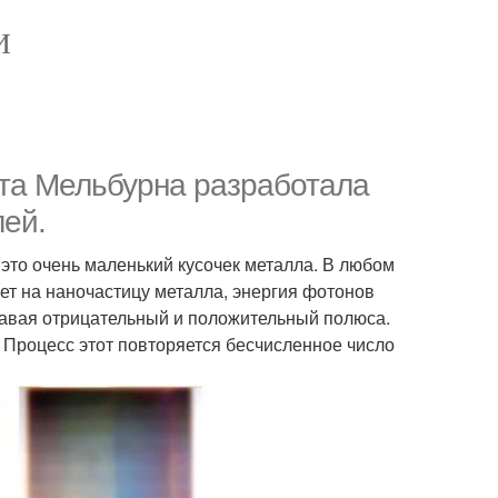
И
ета Мельбурна разработала
лей.
 это очень маленький кусочек металла. В любом
ует на наночастицу металла, энергия фотонов
здавая отрицательный и положительный полюса.
 Процесс этот повторяется бесчисленное число