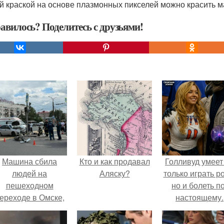
й краской на основе плазмонных пикселей можно красить м
авилось? Поделитесь с друзьями!
Машина сбила
Кто и как продавал
Голливуд умеет
людей на
Аляску?
только играть р
пешеходном
но и болеть по
ереходе в Омске,
настоящему.
пострадали 8
человек.