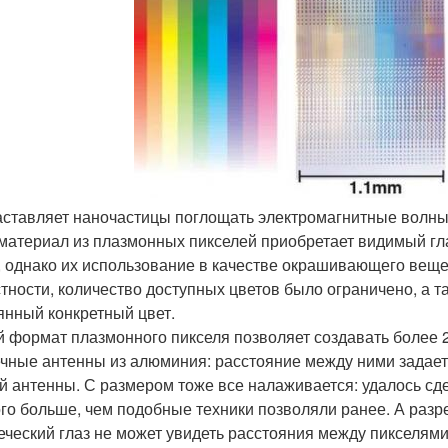
заставляет наночастицы поглощать электромагнитные волны
 материал из плазмонных пикселей приобретает видимый гл
, однако их использование в качестве окрашивающего вещес
астности, количество доступных цветов было ограничено, а 
янный конкретный цвет.
 формат плазмонного пикселя позволяет создавать более 2
чные антенны из алюминия: расстояние между ними задает 
й антенны. С размером тоже все налаживается: удалось сдела
го больше, чем подобные техники позволяли ранее. А разр
еческий глаз не может увидеть расстояния между пикселями