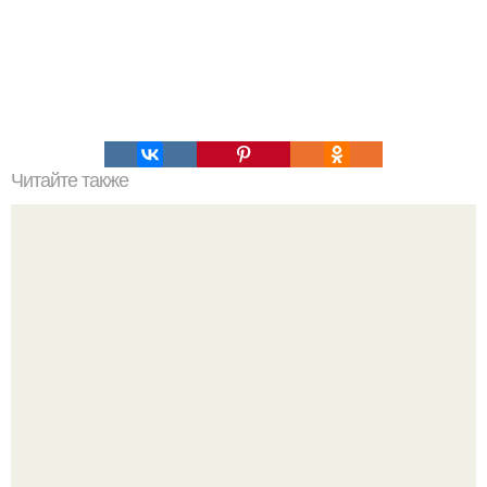
Читайте также
Это невероятное фото было сделано в чернобыле 24
апреля 1997 года.