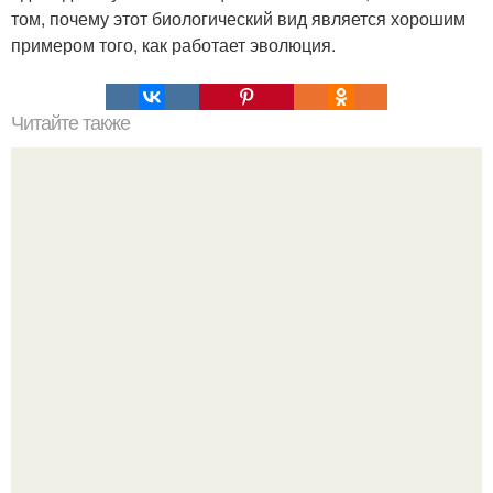
том, почему этот биологический вид является хорошим
примером того, как работает эволюция.
Читайте также
Полярная звезда, как найти на небе. Полярная звезда:
10 фактов о самой известной звезде ночного неба.