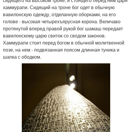
сидящего на высоком троне, и стоящего перед ним царя
хаммурапи. Сидящий на троне бог одет в обычную
вавилонскую одежду, отделанную оборками, на его
голове - высокая четырехъярусная корона. Величаво
протянутой вперед правой рукой бог шамаш передает
вавилонскому царю свиток со сводом законов.
Хаммурапи стоит перед богом в обычной молитвенной
позе, на нем - подвязанная поясом длинная туника и
шапка с ободком.