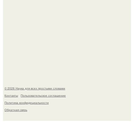
Пока вы читаете это, марсоход Curiosity поднимает
очередную порцию красной пыли. 6.
© 2026 Наука для всех простыми словами
Контакты
Пользовательское соглашение
Политика конфидециальности
Обратная связь