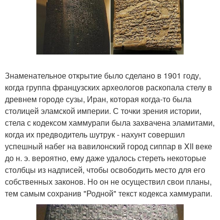
Знаменательное открытие было сделано в 1901 году,
когда группа французских археологов раскопала стелу в
древнем городе сузы, Иран, которая когда-то была
столицей эламской империи. С точки зрения истории,
стела с кодексом хаммурапи была захвачена эламитами,
когда их предводитель шутрук - нахунт совершил
успешный набег на вавилонский город сиппар в XII веке
до н. э. вероятно, ему даже удалось стереть некоторые
столбцы из надписей, чтобы освободить место для его
собственных законов. Но он не осуществил свои планы,
тем самым сохранив "Родной" текст кодекса хаммурапи.