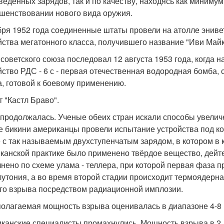
веденных зарядов, так и по качеству, находясь как минимум
шенствовании нового вида оружия.
бря 1952 года соединенные штаты провели на атолле энив
йства мегатонного класса, получившего название "Иви Майк
 советского союза последовал 12 августа 1953 года, когда
йство РДС - 6 с - первая отечественная водородная бомба,
а, готовой к боевому применению.
т "Кастл Браво".
 продолжалась. Ученые обеих стран искали способы увелич
е бикини американцы провели испытание устройства под ко
 с так называемым двухступенчатым зарядом, в котором в 
канской практике было применено твёрдое вещество, дейт
нено по схеме улама - теллера, при которой первая фаза п
лутония, а во время второй стадии происходит термоядерна
го взрыва посредством радиационной имплозии.
олагаемая мощность взрыва оценивалась в диапазоне 4-8 
канские специалисты промахнулись. Мощность взрыва в 2, 