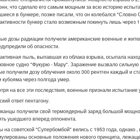
онн, что сделало его самым мощным за всю историю испыт
шиеся в бункере, позже писали, что он колебался "Словно 
активности бункер стало возможным покинуть лишь через 1
ые дозы радиации получили американские военные и жите
едупредили об опасности.
активная пыль, выпавшая из облака взрыва, осыпала наход
овное судно "Фукурю - Мару". Заражение вызвало сильную 
ые получили дозу облучения около 300 рентген каждый и с
и кубояма через полгода умер.
тря на все эти последствия, военные признали испытание
ский ответ пентагону.
канцы получили свой термоядерный заряд большой мощност
ять ушедшего вперед оппонента.
ы на советской "Супербомбой" велись с 1953 года, однако ,
улированы основные положения нового принципа, лежащего