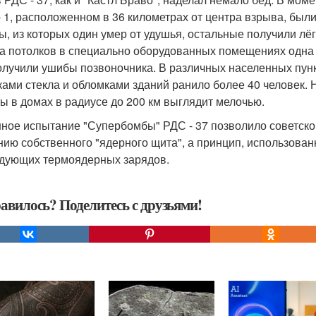
 1, расположенном в 36 километрах от центра взрыва, был
ы, из которых один умер от удушья, остальные получили лё
а потолков в специально оборудованных помещениях одна
олучили ушибы позвоночника. В различных населенных пунк
ками стекла и обломками зданий ранило более 40 человек. Н
ы в домах в радиусе до 200 км выглядит мелочью.
ное испытание "Супербомбы" РДС - 37 позволило советском
нию собственного "ядерного щита", а принцип, использованн
дующих термоядерных зарядов.
авилось? Поделитесь с друзьями!