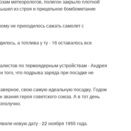
озам метеорологов, полигон закрыло плотной
вышел из строя и прицельное бомбометание
икому не приходилось сажать самолет с
илось, а топлива у ту - 16 оставалось все
алистов по термоядерным устройствам - Андрея
 того, что подрыва заряда при посадке не
 наверное, свою самую идеальную посадку. Годом
 звания героя советского союза. А в тот день
гополучно.
вили новую дату - 22 ноября 1955 года.