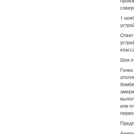
произ
совер
1 ноя
устро
Ответ
устро
класс
Шок о
Гонка
атолл
бомбе
амери
выпол
или п
перво
Предп
Амери