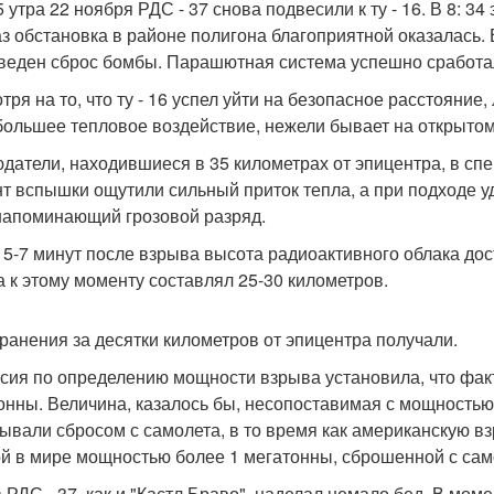
5 утра 22 ноября РДС - 37 снова подвесили к ту - 16. В 8: 
аз обстановка в районе полигона благоприятной оказалась. 
веден сброс бомбы. Парашютная система успешно сработал
тря на то, что ту - 16 успел уйти на безопасное расстояние
большее тепловое воздействие, нежели бывает на открытом
датели, находившиеся в 35 километрах от эпицентра, в спе
т вспышки ощутили сильный приток тепла, а при подходе у
 напоминающий грозовой разряд.
 5-7 минут после взрыва высота радиоактивного облака дост
а к этому моменту составлял 25-30 километров.
ранения за десятки километров от эпицентра получали.
сия по определению мощности взрыва установила, что факт
онны. Величина, казалось бы, несопоставимая с мощностью 
ывали сбросом с самолета, в то время как американскую вз
й в мире мощностью более 1 мегатонны, сброшенной с сам
 РДС - 37, как и "Кастл Браво", наделал немало бед. В мо