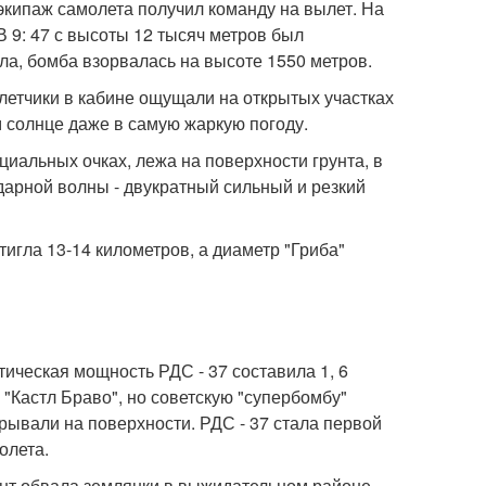
34 экипаж самолета получил команду на вылет. На
В 9: 47 с высоты 12 тысяч метров был
а, бомба взорвалась на высоте 1550 метров.
, летчики в кабине ощущали на открытых участках
 солнце даже в самую жаркую погоду.
циальных очках, лежа на поверхности грунта, в
дарной волны - двукратный сильный и резкий
игла 13-14 километров, а диаметр "Гриба"
ическая мощность РДС - 37 составила 1, 6
"Кастл Браво", но советскую "супербомбу"
рывали на поверхности. РДС - 37 стала первой
олета.
мент обвала землянки в выжидательном районе