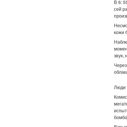
В 6: 5
сей р
произ
Несмо
кожи 
Наблю
момен
звук,
Через
облак
Люди 
Комис
мегат
испыт
бомбо
Взрыв