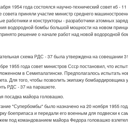
кабря 1954 года состоялся научно-технический совет кб - 1
е совета приняли участие министр среднего машиностроени
ые работники и конструкторы - разработчики атомных заря
ния водородной бомбы большой мощности на новом принцип
принято решение о начале работ над новой водородной бом
ательная схема РДС - 37 была утверждена на совещании 31
ябре 1955 года совет министров Ссср постановил, что испы
ложенном в Семипалатинске. Предполагалось испытать но
ета. Для того, чтобы позволить экипажу бомбардировщика 
ить РДС - 37 на парашюте.
я посадка майора головашко.
ание "Супербомбы" было назначено на 20 ноября 1955 год
рку боеприпаса и передали его военным для подвески к самол
жем под командованием майора Федора головашко взлетел 