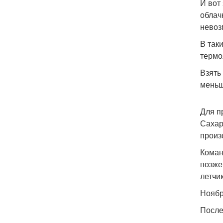
И вот
облач
невоз
В так
термо
Взять
меньш
Для п
Сахар
произ
Коман
позже
летчик
Ноябр
После