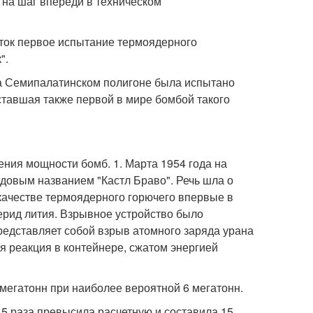
 на шаг впереди в техническом
еток первое испытание термоядерного
".
 на Семипалатинском полигоне была испытано
 ставшая также первой в мире бомбой такого
ения мощности бомб. 1. Марта 1954 года на
довым названием "Кастл Браво". Речь шла о
качестве термоядерного горючего впервые в
ерид лития. Взрывное устройство было
редставляет собой взрыв атомного заряда урана
я реакция в контейнере, сжатом энергией
мегатонн при наиболее вероятной 6 мегатонн.
5 раза превысила расчетную и составила 15