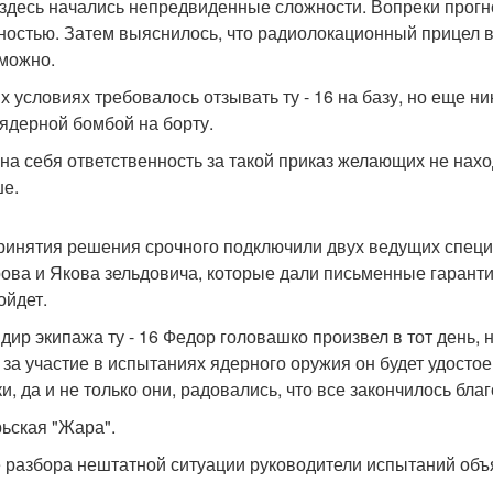
 здесь начались непредвиденные сложности. Вопреки прогн
ностью. Затем выяснилось, что радиолокационный прицел 
можно.
их условиях требовалось отзывать ту - 16 на базу, но еще н
ядерной бомбой на борту.
 на себя ответственность за такой приказ желающих не наход
е.
ринятия решения срочного подключили двух ведущих специ
ова и Якова зельдовича, которые дали письменные гарантии
ойдет.
дир экипажа ту - 16 Федор головашко произвел в тот день,
 за участие в испытаниях ядерного оружия он будет удостоен
и, да и не только они, радовались, что все закончилось бла
ьская "Жара".
 разбора нештатной ситуации руководители испытаний объя