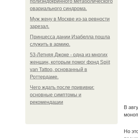
полиэндокринного метаболического
овариального синдрома.
Mуж жену в Москве из-за ревности
зарезал.
Принцесса дании Изабелла пошла
служить в армию.
53-Летняя Джоке - одна из многих
женщин, которым помог фонд Spijt
van Tattoo, основанный в
Роттердаме.
Чего ждать после прививки:
основные симптомы и
рекомендации
В авг
моноп
Но эт