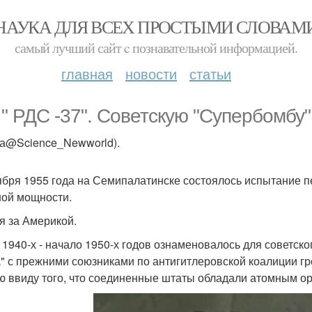
НАУКА ДЛЯ ВСЕХ ПРОСТЫМИ СЛОВАМ
самый лучший сайт c познавательной информацией.
главная
новости
статьи
 " РДС -37". Советскую "Супербомбу"
ка@Science_Newworld).
ября 1955 года на Семипалатинске состоялось испытание п
ой мощности.
я за Америкой.
 1940-х - начало 1950-х годов ознаменовалось для советск
" с прежними союзниками по антигитлеровской коалиции гр
ю ввиду того, что соединенные штаты обладали атомным ору