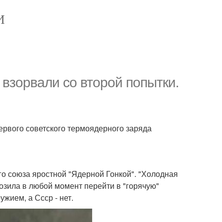
И
 взорвали со второй попытки.
ервого советского термоядерного заряда
ого союза яростной "Ядерной Гонкой". "Холодная
озила в любой момент перейти в "горячую"
жием, а Ссср - нет.