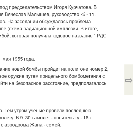
1 под председательством Игоря Курчатова. В
я Вячеслав Малышев, руководство кб - 11,
дов. На заседании обсуждалась проблема
е (схема радиационной имплозии. В итоге,
бой, которая получила кодовое название " РДС
 мая 1955 года.
тание новой бомбы пройдет на полигоне номер 2,
вое оружие путем прицельного бомбометания с
⇨
уйти на безопасное расстояние, предполагалось
а. Тем утром ученые провели последнюю
ету. В 9: 30 самолет - носитель ту - 16 с
с аэродрома Жана - семей.