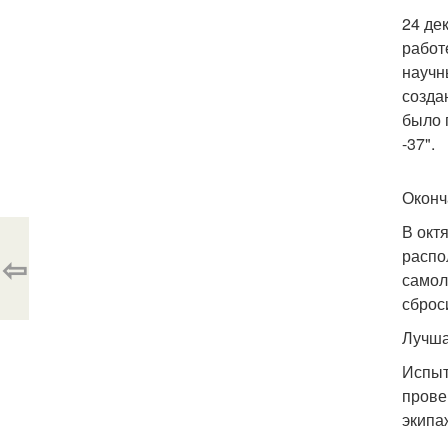
24 де
работ
научн
созда
было 
-37".
Оконч
В окт
распо
⇦
самол
сброс
Лучша
Испыт
прове
экипа