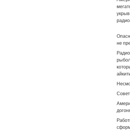
мегат
укрыв
радио
Опасн
не пр
Радио
рыбол
котор
айкит
Несмо
Совет
Амери
догон
Работ
сформ