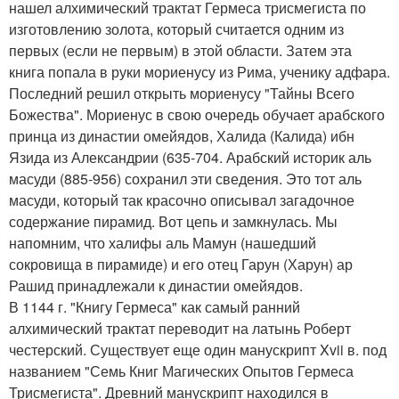
нашел алхимический трактат Гермеса трисмегиста по
изготовлению золота, который считается одним из
первых (если не первым) в этой области. Затем эта
книга попала в руки мориенусу из Рима, ученику адфара.
Последний решил открыть мориенусу "Тайны Всего
Божества". Мориенус в свою очередь обучает арабского
принца из династии омейядов, Халида (Калида) ибн
Язида из Александрии (635-704. Арабский историк аль
масуди (885-956) сохранил эти сведения. Это тот аль
масуди, который так красочно описывал загадочное
содержание пирамид. Вот цепь и замкнулась. Мы
напомним, что халифы аль Мамун (нашедший
сокровища в пирамиде) и его отец Гарун (Харун) ар
Рашид принадлежали к династии омейядов.
В 1144 г. "Книгу Гермеса" как самый ранний
алхимический трактат переводит на латынь Роберт
честерский. Существует еще один манускрипт Xvii в. под
названием "Семь Книг Магических Опытов Гермеса
Трисмегиста". Древний манускрипт находился в