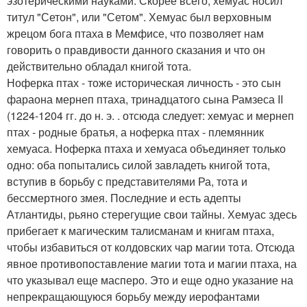
эзотерическими науками. Скорее всего, хемуас носил
титул "Сетон", или "Сетом". Хемуас был верховным
жрецом бога птаха в Мемфисе, что позволяет нам
говорить о правдивости данного сказания и что он
действительно обладал книгой тота.
Ноферка птах - тоже историческая личность - это сын
фараона мернеп птаха, тринадцатого сына Рамзеса II
(1224-1204 гг. до н. э. . отсюда следует: хемуас и мернеп
птах - родные братья, а ноферка птах - племянник
хемуаса. Ноферка птаха и хемуаса объединяет только
одно: оба попытались силой завладеть книгой тота,
вступив в борьбу с представителями Ра, тота и
бессмертного змея. Последние и есть адепты
Атлантиды, рьяно стерегущие свои тайны. Хемуас здесь
прибегает к магическим талисманам и книгам птаха,
чтобы избавиться от колдовских чар магии тота. Отсюда
явное противопоставление магии тота и магии птаха, на
что указывал еще масперо. Это и еще одно указание на
непрекращающуюся борьбу между иерофантами