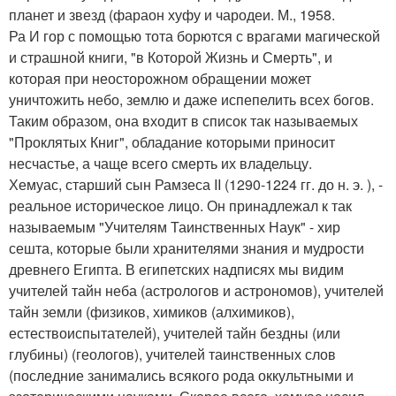
планет и звезд (фараон хуфу и чародеи. М., 1958.
Ра И гор с помощью тота борются с врагами магической
и страшной книги, "в Которой Жизнь и Смерть", и
которая при неосторожном обращении может
уничтожить небо, землю и даже испепелить всех богов.
Таким образом, она входит в список так называемых
"Проклятых Книг", обладание которыми приносит
несчастье, а чаще всего смерть их владельцу.
Хемуас, старший сын Рамзеса II (1290-1224 гг. до н. э. ), -
реальное историческое лицо. Он принадлежал к так
называемым "Учителям Таинственных Наук" - хир
сешта, которые были хранителями знания и мудрости
древнего Египта. В египетских надписях мы видим
учителей тайн неба (астрологов и астрономов), учителей
тайн земли (физиков, химиков (алхимиков),
естествоиспытателей), учителей тайн бездны (или
глубины) (геологов), учителей таинственных слов
(последние занимались всякого рода оккультными и