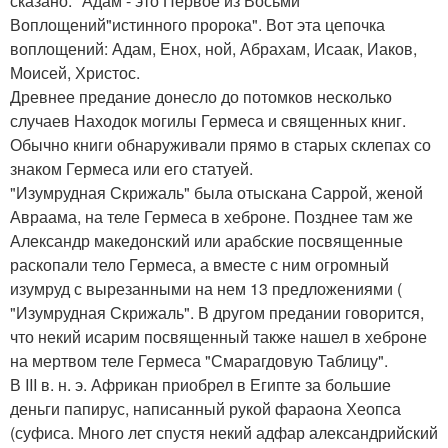
сказано: "Адам - это Первое из Восьми
Воплощений"истинного пророка". Вот эта цепочка
воплощений: Адам, Енох, ной, Абрахам, Исаак, Иаков,
Моисей, Христос.
Древнее предание донесло до потомков несколько
случаев Находок могилы Гермеса и священных книг.
Обычно книги обнаруживали прямо в старых склепах со
знаком Гермеса или его статуей.
"Изумрудная Скрижаль" была отыскана Саррой, женой
Авраама, на теле Гермеса в хеброне. Позднее там же
Александр македонский или арабские посвященные
раскопали тело Гермеса, а вместе с ним огромный
изумруд с вырезанными на нем 13 предложениями (
"Изумрудная Скрижаль". В другом предании говорится,
что некий исарим посвященный также нашел в хеброне
на мертвом теле Гермеса "Смарагдовую Таблицу".
В III в. н. э. Африкан приобрел в Египте за большие
деньги папирус, написанный рукой фараона Хеопса
(суфиса. Много лет спустя некий адфар александрийский