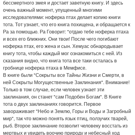
бессмертного змея и достает заветную книгу. И здесь
очень важный момент, упущенный многими
исследователями: ноферка птах делает копию книги
тота. Тот узнает, что его книга похищена, и обращается к
Ра за помощью. Ра Говорит: "отдаю тебе ноферка птаха
и всех его ближних. Они твои! После чего погибают
ноферка птах, его жена и сын. Хемуас обнародывает
книгу тота, чтобы каждый мог ознакомиться с ней. Из
сказания видно, что книга тота все таки осталась в
гробнице ноферка птаха в Мемфисе.
В книге были "Сокрыты все Тайны Жизни и Смерти, в
ней Сокрыты Могущественные Заклинания". Внимание!
Только в том случае, если человек узнает эти
заклинания, он станет "сам Подобен Богам". В Книге
тота о двух заклинаниях говорится. Первое
завораживает "Небо и Землю, Горы и Воды и Загробный
мир", так что можно понять язык птиц, ползучих тварей,
рыб. Второе заклинание позволит человеку восстать из
мертвых и увидеть воочию природу и небесный ход