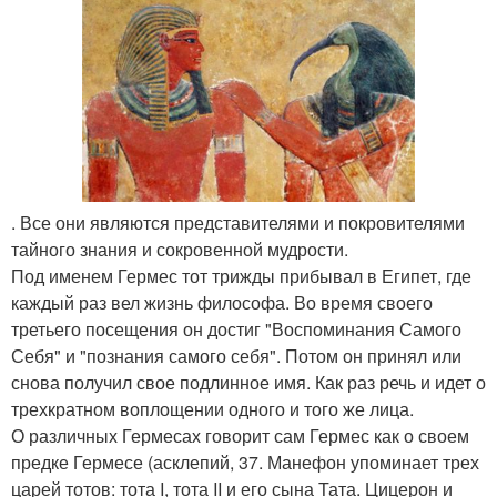
. Все они являются представителями и покровителями
тайного знания и сокровенной мудрости.
Под именем Гермес тот трижды прибывал в Египет, где
каждый раз вел жизнь философа. Во время своего
третьего посещения он достиг "Воспоминания Самого
Себя" и "познания самого себя". Потом он принял или
снова получил свое подлинное имя. Как раз речь и идет о
трехкратном воплощении одного и того же лица.
О различных Гермесах говорит сам Гермес как о своем
предке Гермесе (асклепий, 37. Манефон упоминает трех
царей тотов: тота I, тота II и его сына Тата. Цицерон и