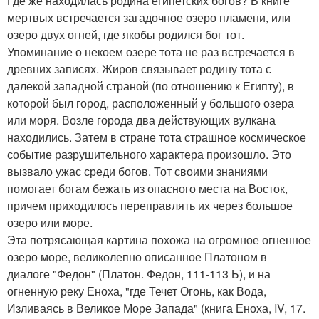
Где же находилась родина египетских богов? В книге
мертвых встречается загадочное озеро пламени, или
озеро двух огней, где якобы родился бог тот.
Упоминание о некоем озере тота не раз встречается в
древних записях. Жиров связывает родину тота с
далекой западной страной (по отношению к Египту), в
которой был город, расположенный у большого озера
или моря. Возле города два действующих вулкана
находились. Затем в стране тота страшное космическое
событие разрушительного характера произошло. Это
вызвало ужас среди богов. Тот своими знаниями
помогает богам бежать из опасного места на Восток,
причем приходилось переправлять их через большое
озеро или море.
Эта потрясающая картина похожа на огромное огненное
озеро море, великолепно описанное Платоном в
диалоге "Федон" (Платон. Федон, 111-113 Ь), и на
огненную реку Еноха, "где Течет Огонь, как Вода,
Изливаясь в Великое Море Запада" (книга Еноха, IV, 17.