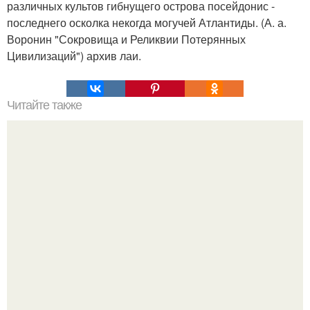
различных культов гибнущего острова посейдонис -
последнего осколка некогда могучей Атлантиды. (А. а.
Воронин "Сокровища и Реликвии Потерянных
Цивилизаций") архив лаи.
Читайте также
Это невероятное фото было сделано в чернобыле 24
апреля 1997 года.