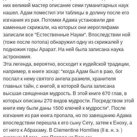
них великий мастер описание семи гуманитарных наук
нашел. Адам поместил эти таблицы в долину после его
изгнания из рая. Потомки Адама установили две
каменные скрижали, на которых они иероглифами
записали все "Естественные Науки". Впоследствии ной
(тоже после потопа) обнаружил одну из скрижалей у
подножия горы Арарат. На ней была записана наука
астрономия.
Эта легенда, вероятно, восходит к иудейской традиции,
например, в книге зохар: "когда Адам был в раю, бог
послал к нему святого ангела разиеля, хранителя
главных тайн, с книгой, в которой была записана
высшая священная мудрость. В этой книге 670 глав, в
которых описаны 270 видов мудрости. Посредством этой
книги ему были даны 1500 ключей к мудрости". После
изгнания из рая книга пропала, но по завещанию Адама
впоследствии перешла к его сыну Сету, затем к Еноху, а
от него к Абрахаму. В Clementine Homilies (II в. н. э. )