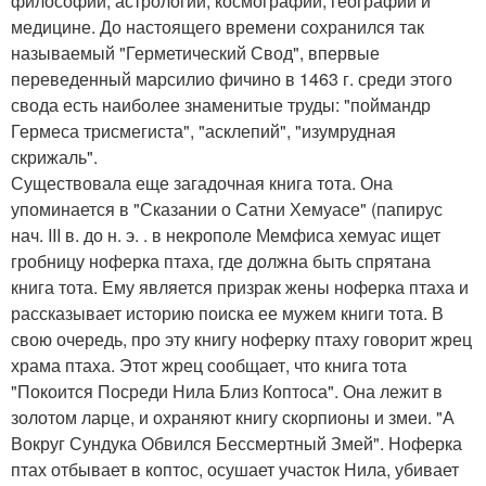
философии, астрологии, космографии, географии и
медицине. До настоящего времени сохранился так
называемый "Герметический Свод", впервые
переведенный марсилио фичино в 1463 г. среди этого
свода есть наиболее знаменитые труды: "поймандр
Гермеса трисмегиста", "асклепий", "изумрудная
скрижаль".
Существовала еще загадочная книга тота. Она
упоминается в "Сказании о Сатни Хемуасе" (папирус
нач. III в. до н. э. . в некрополе Мемфиса хемуас ищет
гробницу ноферка птаха, где должна быть спрятана
книга тота. Ему является призрак жены ноферка птаха и
рассказывает историю поиска ее мужем книги тота. В
свою очередь, про эту книгу ноферку птаху говорит жрец
храма птаха. Этот жрец сообщает, что книга тота
"Покоится Посреди Нила Близ Коптоса". Она лежит в
золотом ларце, и охраняют книгу скорпионы и змеи. "А
Вокруг Сундука Обвился Бессмертный Змей". Ноферка
птах отбывает в коптос, осушает участок Нила, убивает