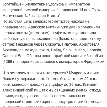
богатейшей библиотеке Рудольфа II, императора
священной римской империи, с надписью: "И они Суть
Магические Тайны Царя Египта".
Но золотая цепь великих герметистов никогда не
прерывалась. Арабские мистики уже давно соединили
неоплатонизм (герметизм) с суфизмом и установили
любопытную цепь посвящения (Isnad: она ведет к нему
от трех Гермесов через Сократа, Платона, Аристотеля,
Александра македонского, Hallaj, Shibli, Niffari, Habashi,
Qadib al Ban. Об этом пишет арабский мистик ибн саб'ин
(1269 г. ), переписывавшийся с императором Фридрихом
II.
Что осталось от эпохи тота гермеса? Мудрость и книги.
Ямвлих утверждает, что Гермес был автором 20 тыс.
Книг, манефон доводит эту цифру до 36 тыс. Климент
александрийский пишет о 42 священных книгах, откуда
приводит одну из солнечных церемониальных
процессий египетских жрецов, несущих книги Гермеса по