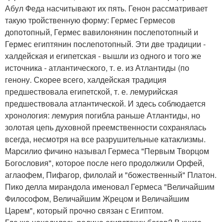
Абул Феда насчитывают их пять. Генон рассматривает
такую тройственную форму: Гермес Гермесов
допотопный, Гермес вавилонянин послепотопный и
Гермес египтянин послепотопный. Эти две традиции -
халдейская и египетская - вышли из одного и того же
источника - атлантического, т. е. из Атлантиды (по
генону. Скорее всего, халдейская традиция
предшествовала египетской, т. е. лемурийская
предшествовала атлантической. И здесь соблюдается
хронология: лемурия погибла раньше Атлантиды, но
золотая цепь духовной преемственности сохранялась
всегда, несмотря на все разрушительные катаклизмы.
Марсилио фичино называл Гермеса "Первым Творцом
Богословия", которое после него продолжили Орфей,
аглаофем, Пифагор, филолай и "божественный" Платон.
Пико делла мирандола именовал Гермеса "Величайшим
Философом, Величайшим Жрецом и Величайшим
Царем", который прочно связан с Египтом.