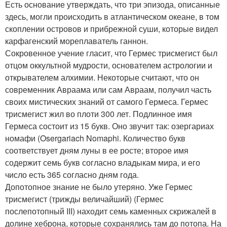
Есть основание утверждать, что три эпизода, описанные
здесь, могли происходить в атлантическом океане, в том
скоплении островов и прибрежной суши, которые видел
карфагенский мореплаватель ганнон.
Сокровенное учение гласит, что Гермес трисмегист был
отцом оккультной мудрости, основателем астрологии и
открывателем алхимии. Некоторые считают, что он
современник Авраама или сам Авраам, получил часть
своих мистических знаний от самого Гермеса. Гермес
трисмегист жил во плоти 300 лет. Подлинное имя
Гермеса состоит из 15 букв. Оно звучит так: озергариах
номафи (Osergariach Nomaphi. Количество букв
соответствует дням луны в ее росте; второе имя
содержит семь букв согласно владыкам мира, и его
число есть 365 согласно дням года.
Допотопное знание не было утеряно. Уже Гермес
трисмегист (трижды величайший) (Гермес
послепотопный III) находит семь каменных скрижалей в
долине хеброна, которые сохранялись там до потопа. На