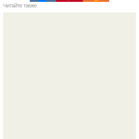
Читайте также
Почему Полярная звезда не меняет своего положения.
Видимые положения светил.
Мистические тайны кельнского собора.