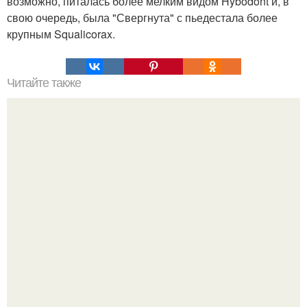
возможно, питалась более мелким видом Hybodont и, в
свою очередь, была "Свергнута" с пьедестала более
крупным Squalicorax.
Читайте также
Философия Толстого. Философские идеи в творчестве Л.
Н. Толстого.