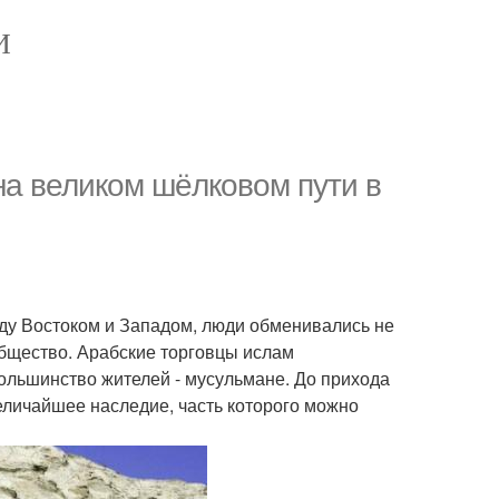
И
на великом шёлковом пути в
ду Востоком и Западом, люди обменивались не
общество. Арабские торговцы ислам
большинство жителей - мусульмане. До прихода
еличайшее наследие, часть которого можно