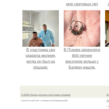
млн световых лет
от земли.
к
е
В участника сво
В Пскове археологи
ударила молния,
800-летнее
когда он был на
височное кольцо с
лошади.
Балкан нашли.
© 2026 Наука для всех простыми словами
К
П
Самый лучший сайт c познавательной информацией.
г.