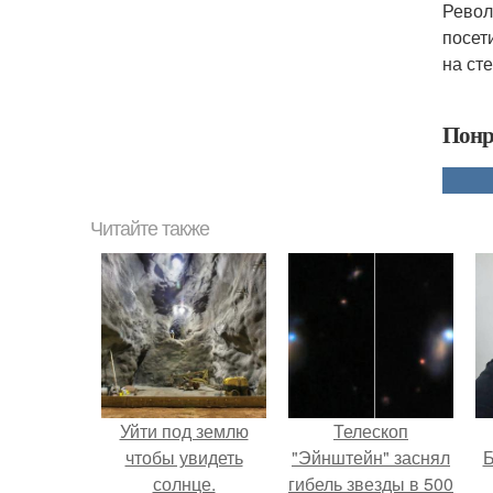
Револ
посет
на ст
Понр
Читайте также
Уйти под землю
Телескоп
чтобы увидеть
"Эйнштейн" заснял
Б
солнце.
гибель звезды в 500