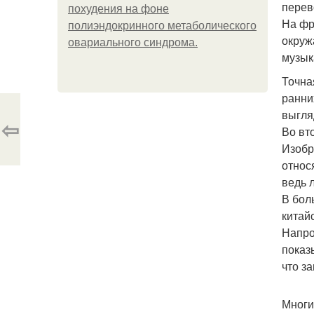
перев
похудения на фоне
На фр
полиэндокринного метаболического
окруж
овариального синдрома.
музык
Точна
ранни
выгля
⇦
Во вт
Изобр
относ
ведь 
В бол
китайс
Напро
показ
что з
Многи