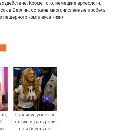
оздействие. Кроме того, немецкие археологи,
есок в Берлин, оставив многочисленные пробелы
ю пещерного комплекса кизил.
ая,
Голливуд умеет не
й
только играть роли,
ми
но и болеть по-