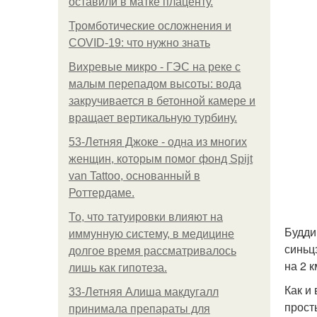
оставили в матке плаценту.
Тромботические осложнения и
COVID-19: что нужно знать
Вихревые микро - ГЭС на реке с
малым перепадом высоты: вода
закручивается в бетонной камере и
вращает вертикальную турбину.
53-Летняя Джоке - одна из многих
женщин, которым помог фонд Spijt
van Tattoo, основанный в
Роттердаме.
То, что татуировки влияют на
Будди
иммунную систему, в медицине
синьц
долгое время рассматривалось
на 2 к
лишь как гипотеза.
Как и
33-Летняя Алиша макдугалл
прост
принимала препараты для