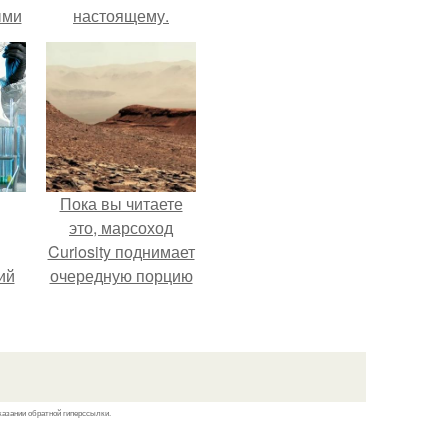
ыми
настоящему.
удто
на
Пока вы читаете
это, марсоход
Curiosity поднимает
ий
очередную порцию
зм.
красной пыли. 6.
казании обратной гиперссылки.