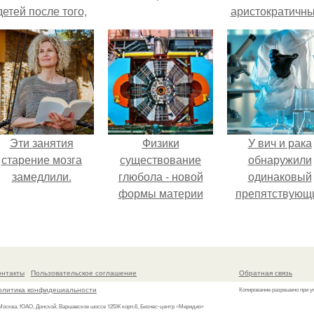
детей после того,
аристократичн
ак медики сделали
чертами, эль
й аборт на шестом
выглядит так, б
месяце
сошла с полот
беременности и
художника.
оставили в матке
плаценту.
Эти занятия
Физики
У вич и рака
старение мозга
существование
обнаружили
замедлили.
глюбола - новой
одинаковый
формы материи
препятствующ
подтвердили.
лечению механи
онтакты
Пользовательское соглашение
Обратная связь
олитика конфидециальности
Копирование разрешено при у
 Москва, ЮАО, Донской, Варшавское шоссе 125Ж корп.6, Бизнес-центр «Меридио»