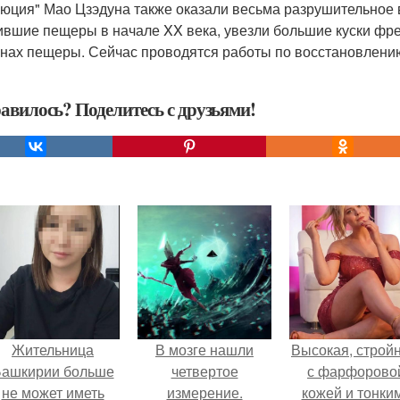
юция" Мао Цзэдуна также оказали весьма разрушительное в
ившие пещеры в начале XX века, увезли большие куски фр
енах пещеры. Сейчас проводятся работы по восстановлени
авилось? Поделитесь с друзьями!
Жительница
В мозге нашли
Высокая, стройн
ашкирии больше
четвертое
с фарфорово
не может иметь
измерение.
кожей и тонки