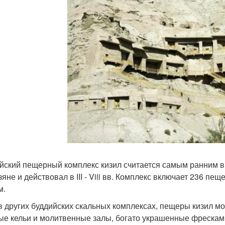
йский пещерный комплекс кизил считается самым ранним в К
зяне и действовал в III - Viii вв. Комплекс включает 236 п
м.
 в других буддийских скальных комплексах, пещеры кизил м
ые кельи и молитвенные залы, богато украшенные фрескам