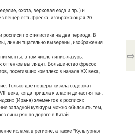
елие, охота, верховая езда и пр. ) и
 из пещер есть фреска, изображающая 20
и росписи по стилистике на два периода. В
ты, линии тщательно выверены, изображения
⇨
игменты, в том числе ляпис-лазурь.
 оттенков выглядят. Большинство фресок
ов, посетивших комплекс в начале XX века,
ие. Только две пещеры кизила содержат
iii века, когда пришла к власти династия тан.
нидских (Ирана) элементов в росписях
ние западной культуры можно объяснить тем,
з синьцзян по дороге в Китай.
ение ислама в регионе, а также "Культурная