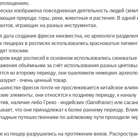
оплощениях.
есках изображена повседневная деятельность людей (землед
ающая природа: горы, реки, животные и растения. В одной
антов, играющих на разных инструментах.
я дата создания фресок неизвестна, но археологи разделил
х пещерах в росписях использовались красноватые пигмен
дят плоским.
ором виде росписей в основном использовались синеватые п
ажения объёмными за счёт использования разных цветовых
ятся ко второму периоду, они ошеломили немецких археолог
лазурит - очень ценный товар.
ьшинстве фресок почти не прослеживается китайское влиян
кие элементы, они относятся к позднему периоду, к началу V
тив, наличие либо Греко - индийских (Gandharan) или саса
ывает, что они принадлежат к более раннему периоду. Влия
ападные путешественники по шёлковому пути проходили чере
е из пещер разрушились на протяжении веков. Распростран