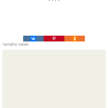
Читайте также
В Тюмени врачи спасли мужчину, который вдохнул
еловую ветку в легкие.