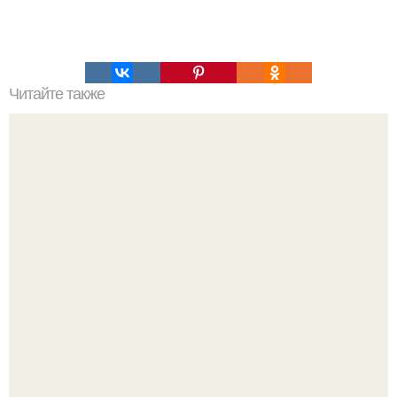
Читайте также
Мифические птицы. В мифологии разных стран большое
место занимают образы птиц.