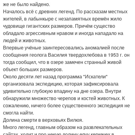
же не было найдено.
Началось всё с древних легенд. По рассказам местных
жителей, в лабынкыре с незапамятных времён жило
чудовище гигантских размеров. Причём существо
обладало агрессивным нравом и иногда нападало на
людей и животных.
Впервые учёные заинтересовались аномалией после
сообщения геолога Василия твердохлебова в 1953 г. он
тогда сообщил, что в озере замечен странный живой
объект больших размеров.
Около десяти лет назад программа "Искатели"
организовала экспедицию, которая зафиксировала
удивительно глубокую впадину на дне озера. Внутри
обнаружили множество черепов и костей животных. К
сожалению, ничего более существенного экспедиция не
смогла найти.
Долина смерти в верховьях Вилюя.
Много легенд, главным образом на развлекательных
сайтах, ходит и про некую долину елуу керкечех в