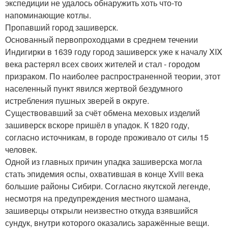
экспедиции не удалось обнаружить хоть что-то
напоминающие котлы.
Пропавший город зашиверск.
Основанный первопроходцами в среднем течении
Индигирки в 1639 году город зашиверск уже к началу XIX
века растерял всех своих жителей и стал - городом
призраком. По наиболее распространенной теории, этот
населенный пункт явился жертвой бездумного
истребления пушных зверей в округе.
Существовавший за счёт обмена меховых изделий
зашиверск вскоре пришёл в упадок. К 1820 году,
согласно источникам, в городе проживало от силы 15
человек.
Одной из главных причин упадка зашиверска могла
стать эпидемия оспы, охватившая в конце Xviii века
большие районы Сибири. Согласно якутской легенде,
несмотря на предупреждения местного шамана,
зашиверцы открыли неизвестно откуда взявшийся
сундук, внутри которого оказались заражённые вещи.