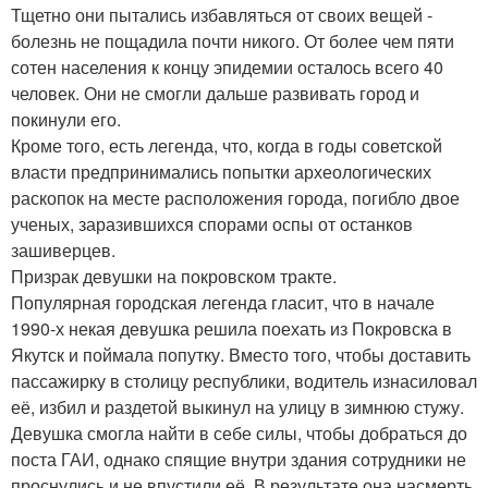
Тщетно они пытались избавляться от своих вещей -
болезнь не пощадила почти никого. От более чем пяти
сотен населения к концу эпидемии осталось всего 40
человек. Они не смогли дальше развивать город и
покинули его.
Кроме того, есть легенда, что, когда в годы советской
власти предпринимались попытки археологических
раскопок на месте расположения города, погибло двое
ученых, заразившихся спорами оспы от останков
зашиверцев.
Призрак девушки на покровском тракте.
Популярная городская легенда гласит, что в начале
1990-х некая девушка решила поехать из Покровска в
Якутск и поймала попутку. Вместо того, чтобы доставить
пассажирку в столицу республики, водитель изнасиловал
её, избил и раздетой выкинул на улицу в зимнюю стужу.
Девушка смогла найти в себе силы, чтобы добраться до
поста ГАИ, однако спящие внутри здания сотрудники не
проснулись и не впустили её. В результате она насмерть