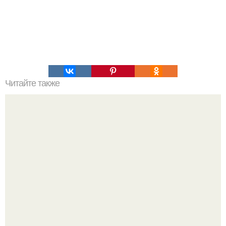
Читайте также
Высокое артериальное давление или артериальная
гипертензия. Классификация гипертонической болезни