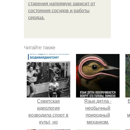
старения напрямую зависит от
состояния сосудов и работы
сердца.
Читайте также
Советская
Язык дятла -
идеология
необычный
возводила спорт в
природный
м
культ, но
механизм.
бодибилдинг