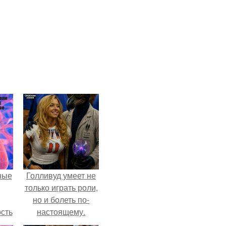
ные
Голливуд умеет не
только играть роли,
но и болеть по-
сть
настоящему.
мую