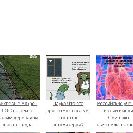
Вихревые микро -
Наука Что это
Российские уче
ГЭС на реке с
простыми словами.
из нии имени
алым перепадом
Что такое
Семашко
высоты: вода
антиматерия?
выяснили: скоро
закручивается в
старения напря