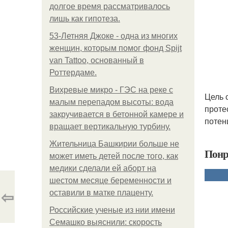
долгое время рассматривалось
лишь как гипотеза.
53-Летняя Джоке - одна из многих
женщин, которым помог фонд Spijt
van Tattoo, основанный в
Роттердаме.
Вихревые микро - ГЭС на реке с
Цель 
малым перепадом высоты: вода
проте
закручивается в бетонной камере и
потен
вращает вертикальную турбину.
Жительница Башкирии больше не
Понр
может иметь детей после того, как
медики сделали ей аборт на
шестом месяце беременности и
⇦
оставили в матке плаценту.
Российские ученые из нии имени
Семашко выяснили: скорость