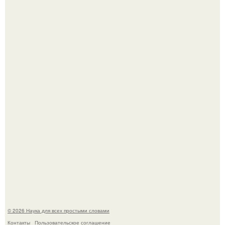
В сеть просочились свежие кадры со съёмок
киноадаптации "Рапунцель", и всё внимание
моментально оказалось приковано к Тиган крофт.
Агент фбр украл $1 млн в крипте, запомнив сид - фразы
из дела, и советовался с Chatgpt, как их потратить.
© 2026 Наука для всех простыми словами
Контакты
Пользовательское соглашение