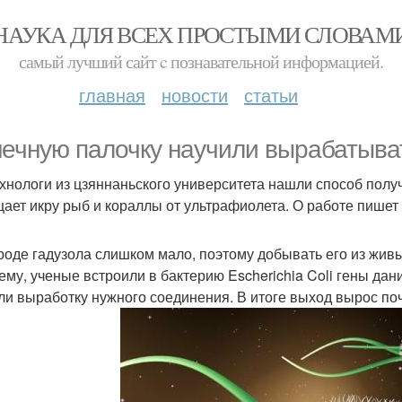
НАУКА ДЛЯ ВСЕХ ПРОСТЫМИ СЛОВАМ
самый лучший сайт c познавательной информацией.
главная
новости
статьи
ечную палочку научили вырабатыва
хнологи из цзяннаньского университета нашли способ получ
ает икру рыб и кораллы от ультрафиолета. О работе пишет T
роде гадузола слишком мало, поэтому добывать его из жи
ему, ученые встроили в бактерию Escherichia Coli гены дан
ли выработку нужного соединения. В итоге выход вырос почти