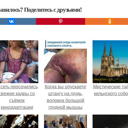
авилось? Поделитесь с друзьями!
 сеть просочились
Когда вы опускаете
Мистические та
свежие кадры со
штангу на грудь,
кельнского собо
съёмок
волокна большой
киноадаптации
грудной мышцы
Рапунцель", и всё
оказываются в
внимание
фазе пикового
моментально
эксцентрического