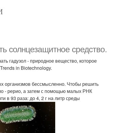
И
ть солнцезащитное средство.
ать гадузол - природное вещество, которое
rends in Biotechnology.
вых организмов бессмысленно. Чтобы решить
ио - рерио, а затем с помощью малых РНК
 в 93 раза: до 4, 2 г на литр среды