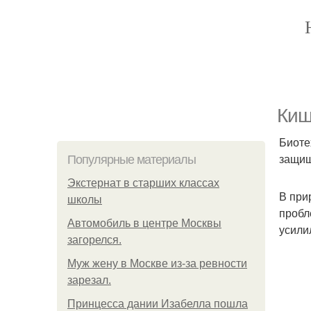
Киш
Биоте
защищ
Популярные материалы
Экстернат в старших классах
В при
школы
пробл
Автомобиль в центре Москвы
усили
загорелся.
Mуж жену в Москве из-за ревности
зарезал.
Принцесса дании Изабелла пошла