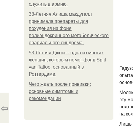
служить в армию.
33-Летняя Алиша макдугалл
принимала препараты для
похудения на фоне
полиэндокринного метаболического
овариального синдрома.
53-Летняя Джоке - одна из многих
.
женщин, которым помог фонд Spijt
van Tattoo, основанный в
Гадуз
Роттердаме.
опыта
основ
Чего ждать после прививки:
основные симптомы и
Молек
рекомендации
эту м
⇦
подтв
на ко
Лишь 