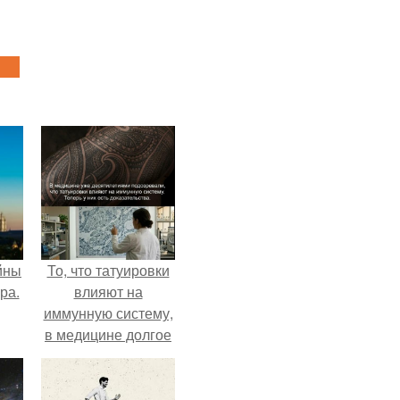
йны
То, что татуировки
ра.
влияют на
иммунную систему,
в медицине долгое
время
рассматривалось
лишь как гипотеза.