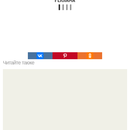
Читайте также
Мифические птицы. В мифологии разных стран большое
место занимают образы птиц.