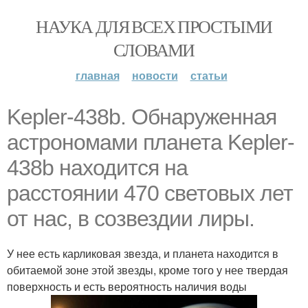
НАУКА ДЛЯ ВСЕХ ПРОСТЫМИ
СЛОВАМИ
главная
новости
статьи
Kepler-438b. Обнаруженная
астрономами планета Kepler-
438b находится на
расстоянии 470 световых лет
от нас, в созвездии лиры.
У нее есть карликовая звезда, и планета находится в
обитаемой зоне этой звезды, кроме того у нее твердая
поверхность и есть вероятность наличия воды