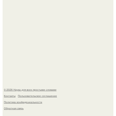
Эти занятия старение мозга замедлили.
В России создали первый плазменный двигатель на
криптоне.
© 2026 Наука для всех простыми словами
Контакты
Пользовательское соглашение
Политика конфидециальности
Обратная связь