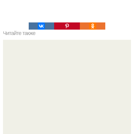
Читайте также
Гора Бойко. Крымская шамбала - гора бойко.