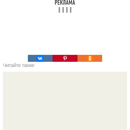
Читайте также
Мифические птицы. В мифологии разных стран большое
место занимают образы птиц.