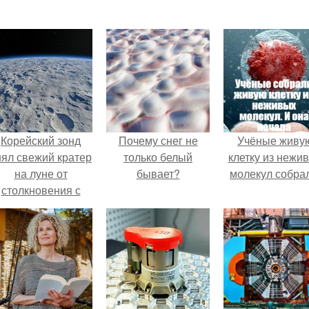
Корейский зонд
Почему снег не
Учёные живу
нял свежий кратер
только белый
клетку из нежи
на луне от
бывает?
молекул собра
столкновения с
бломком Falcon 9.