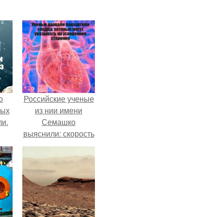
ю
Российские ученые
вых
из нии имени
ли.
Семашко
выяснили: скорость
старения напрямую
зависит от
состояния сосудов
и работы сердца.