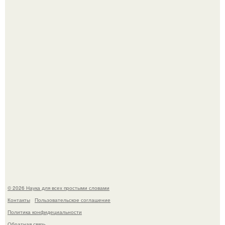
Mуж жену в Москве из-за ревности зарезал.
53-Летняя Джоке - одна из многих женщин, которым
помог фонд Spijt van Tattoo, основанный в Роттердаме.
© 2026 Наука для всех простыми словами
Контакты
Пользовательское соглашение
Политика конфидециальности
Обратная связь