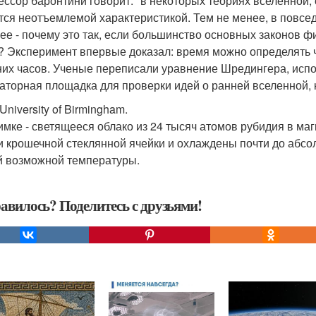
ссор баронтини говорит: "в некоторых теориях вселенной, 
тся неотъемлемой характеристикой. Тем не менее, в повсе
ее - почему это так, если большинство основных законов фи
? Эксперимент впервые доказал: время можно определять 
их часов. Ученые переписали уравнение Шредингера, испо
аторная площадка для проверки идей о ранней вселенной, 
University of Birmingham.
имке - светящееся облако из 24 тысяч атомов рубидия в м
и крошечной стеклянной ячейки и охлаждены почти до абсол
й возможной температуры.
авилось? Поделитесь с друзьями!