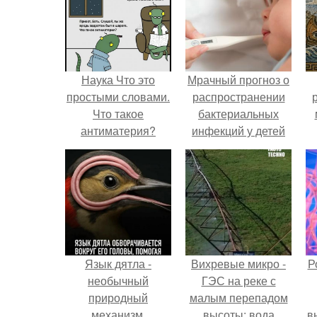
Наука Что это
Мрачный прогноз о
простыми словами.
распространении
Что такое
бактериальных
антиматерия?
инфекций у детей
вышел.
Язык дятла -
Вихревые микро -
Р
необычный
ГЭС на реке с
природный
малым перепадом
механизм.
высоты: вода
в