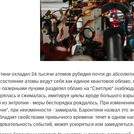
тини охладил 24 тысячи атомов рубидия почти до абсолютн
 состоянии атомы ведут себя как единое квантовое облако
 лазерными лучами разделил облако на "Светлую" (наблюда
рялась и сжималась, имитируя циклы вроде большого взры
 из энтропии - меры беспорядка рождалось. При изменени
ни", при неизменности - замирала. Баронтини назвал это 
бладает свойствами привычного времени: течет в одном на
довательность событий, может ускоряться или замедляться.