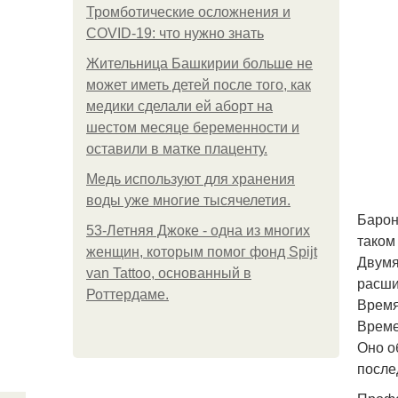
Тромботические осложнения и
COVID-19: что нужно знать
Жительница Башкирии больше не
может иметь детей после того, как
медики сделали ей аборт на
шестом месяце беременности и
оставили в матке плаценту.
Медь используют для хранения
воды уже многие тысячелетия.
Барон
53-Летняя Джоке - одна из многих
таком
женщин, которым помог фонд Spijt
Двумя
van Tattoo, основанный в
расши
Роттердаме.
Время
Време
Оно о
после