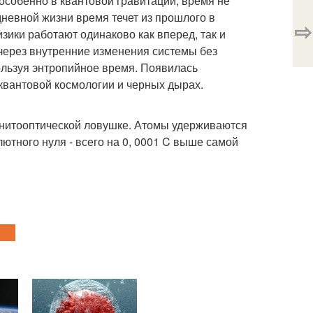
особенно в квантовой гравитации, время не
дневной жизни время течет из прошлого в
⇨
зики работают одинаково как вперед, так и
через внутренние изменения системы без
льзуя энтропийное время. Появилась
квантовой космологии и черных дырах.
агнитооптической ловушке. Атомы удерживаются
ютного нуля - всего на 0, 0001 C выше самой