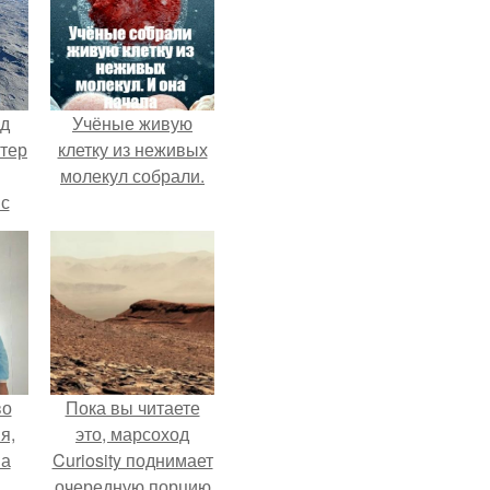
нд
Учёные живую
атер
клетку из неживых
молекул собрали.
 с
 9.
во
Пока вы читаете
я,
это, марсоход
на
Curiosity поднимает
очередную порцию