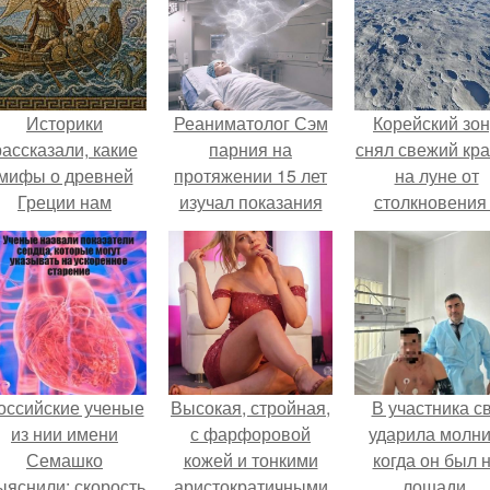
Историки
Реаниматолог Сэм
Корейский зо
рассказали, какие
парния на
снял свежий кр
мифы о древней
протяжении 15 лет
на луне от
Греции нам
изучал показания
столкновения
навязало кино.
более 2000
обломком Falcon
человек,
вернувшихся из
состояния
клинической
смерти.
оссийские ученые
Высокая, стройная,
В участника с
из нии имени
с фарфоровой
ударила молни
Семашко
кожей и тонкими
когда он был 
ыяснили: скорость
аристократичными
лошади.