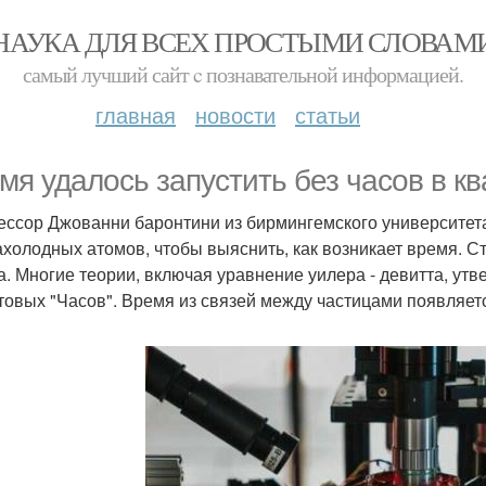
НАУКА ДЛЯ ВСЕХ ПРОСТЫМИ СЛОВАМ
самый лучший сайт c познавательной информацией.
главная
новости
статьи
мя удалось запустить без часов в к
ссор Джованни баронтини из бирмингемского университета
ахолодных атомов, чтобы выяснить, как возникает время. Ст
. Многие теории, включая уравнение уилера - девитта, ут
отовых "Часов". Время из связей между частицами появляет