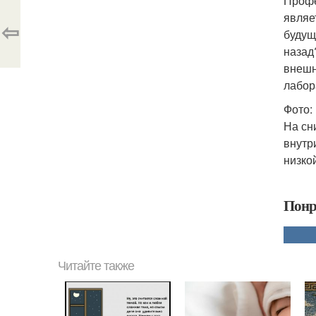
Профе
являе
⇦
будущ
назад
внешн
лабор
Фото: 
На сн
внутр
низко
Понр
Читайте также