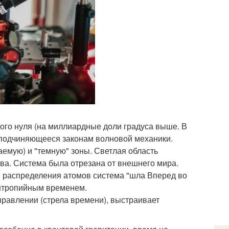
ого нуля (на миллиардные доли градуса выше. В
, подчиняющееся законам волновой механики.
емую) и "темную" зоны. Светлая область
ва. Система была отрезана от внешнего мира.
и распределения атомов система "шла Вперед во
энтропийным временем.
правлении (стрела времени), выстраивает