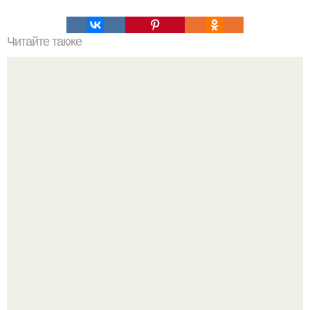
Читайте также
"Давай Выходи и Отдавай мне всё что Тебе Дарил".
Машина сбила людей на пешеходном переходе в Омске,