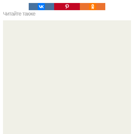
Читайте также
Наука Что это простыми словами. Что такое
антиматерия?
Думаете, лето автоматически решит проблему дефицита